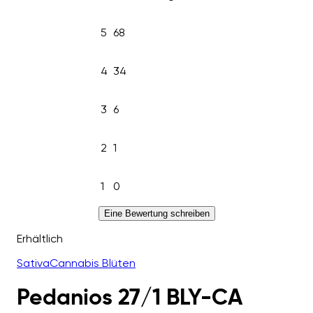
5
68
4
34
3
6
2
1
1
0
Eine Bewertung schreiben
Erhältlich
Sativa
Cannabis Blüten
Pedanios 27/1 BLY-CA