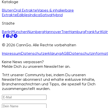
Kataloge
Blüten
Oral Extrakte
Vapes & inhalierbare
Extrakte
Edibles
Indica
Sativa
Hybrid
Städte
Berlin
München
Nürnberg
Hannover
Trier
Hamburg
Frankfurt
Köl
© 2026 CannGo. Alle Rechte vorbehalten
Impressum
Datenschutzerklärung
AGB
Datenschutzinformat
Keine News verpassen?
Melde Dich zu unserem Newsletter an.
Tritt unserer Community bei, indem Du unseren
Newsletter abonnierst und erhalte exklusive Inhalte,
Branchennachrichten und Tipps, die speziell für Dich
zusammengestellt wurden.