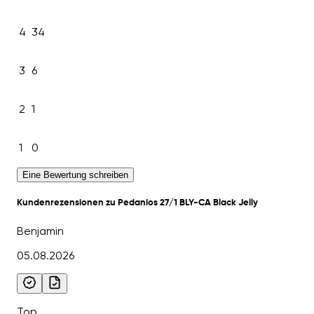
4
34
3
6
2
1
1
0
Eine Bewertung schreiben
Kundenrezensionen zu Pedanios 27/1 BLY-CA Black Jelly
Benjamin
05.08.2026
Top