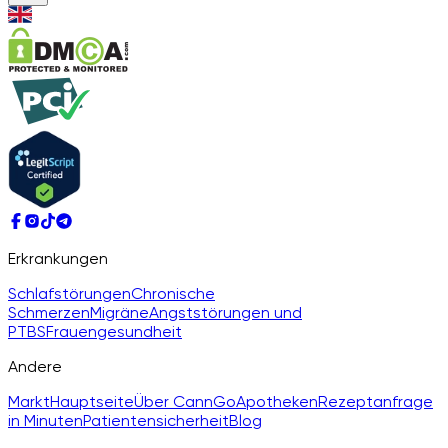
Erkrankungen
Schlafstörungen
Chronische
Schmerzen
Migräne
Angststörungen und
PTBS
Frauengesundheit
Andere
Markt
Hauptseite
Über CannGo
Apotheken
Rezeptanfrage
in Minuten
Patientensicherheit
Blog