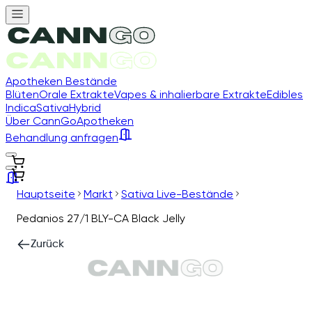
Apotheken Bestände
Blüten
Orale Extrakte
Vapes & inhalierbare Extrakte
Edibles
Indica
Sativa
Hybrid
Über CannGo
Apotheken
Behandlung anfragen
Hauptseite
Markt
Sativa Live-Bestände
Pedanios 27/1 BLY-CA Black Jelly
Zurück