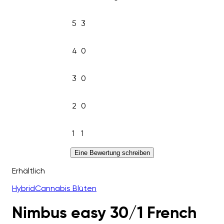
5
3
4
0
3
0
2
0
1
1
Eine Bewertung schreiben
Erhältlich
Hybrid
Cannabis Blüten
Nimbus easy 30/1 French