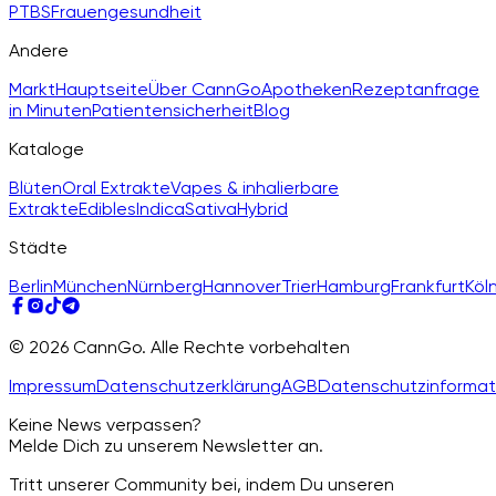
PTBS
Frauengesundheit
Andere
Markt
Hauptseite
Über CannGo
Apotheken
Rezeptanfrage
in Minuten
Patientensicherheit
Blog
Kataloge
Blüten
Oral Extrakte
Vapes & inhalierbare
Extrakte
Edibles
Indica
Sativa
Hybrid
Städte
Berlin
München
Nürnberg
Hannover
Trier
Hamburg
Frankfurt
Köl
© 2026 CannGo. Alle Rechte vorbehalten
Impressum
Datenschutzerklärung
AGB
Datenschutzinformat
Keine News verpassen?
Melde Dich zu unserem Newsletter an.
Tritt unserer Community bei, indem Du unseren