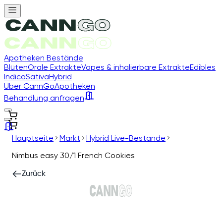
Apotheken Bestände
Blüten
Orale Extrakte
Vapes & inhalierbare Extrakte
Edibles
Indica
Sativa
Hybrid
Über CannGo
Apotheken
Behandlung anfragen
Hauptseite
Markt
Hybrid Live-Bestände
Nimbus easy 30/1 French Cookies
Zurück