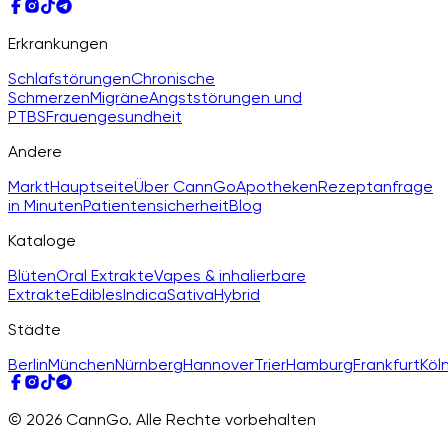
Erkrankungen
Schlafstörungen
Chronische
Schmerzen
Migräne
Angststörungen und
PTBS
Frauengesundheit
Andere
Markt
Hauptseite
Über CannGo
Apotheken
Rezeptanfrage
in Minuten
Patientensicherheit
Blog
Kataloge
Blüten
Oral Extrakte
Vapes & inhalierbare
Extrakte
Edibles
Indica
Sativa
Hybrid
Städte
Berlin
München
Nürnberg
Hannover
Trier
Hamburg
Frankfurt
Köl
© 2026 CannGo. Alle Rechte vorbehalten