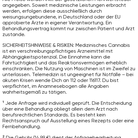
angegeben. Soweit medizinische Leistungen erbracht
werden, erfolgen diese ausschließlich durch
weisungsungebundene, in Deutschland oder der EU
approbierte Ärzte in eigener Verantwortung. Ein
Behandlungsvertrag kommt nur zwischen Patient und Arzt
zustande.
SICHERHEITSHINWEISE & RISIKEN: Medizinisches Cannabis
ist ein verschreibungspflichtiges Arzneimittel mit
Abhängigkeitspotenzial. Die Einnahme kann die
Fahrtüchtigkeit und das Reaktionsvermögen erheblich
einschränken. Die Nutzung von Maschinen ist im Zweifel zu
unterlassen. Telemedizin ist ungeeignet für Notfälle – bei
akuten Krisen wende Dich an 112 oder 116117. Du bist
verpflichtet, im Anamnesebogen alle Angaben
wahrheitsgemäß zu tätigen.
¹ Jede Anfrage wird individuell geprüft. Die Entscheidung
über eine Behandlung obliegt allein dem Arzt nach
berufsrechtlichen Standards. Es besteht kein
Rechtsanspruch auf Ausstellung eines Rezepts oder eine
Fernbehandlung.
² Die Gebühr (14,99 €) dient der Anfragebearbeitung.