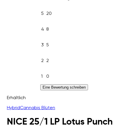
5
20
4
8
3
5
2
2
1
0
Eine Bewertung schreiben
Erhältlich
Hybrid
Cannabis Blüten
NICE 25/1 LP Lotus Punch