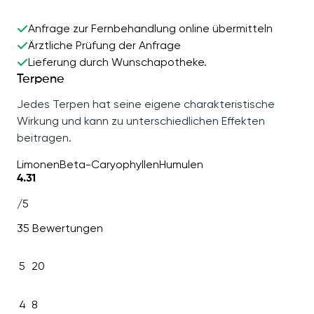
Anfrage zur Fernbehandlung online übermitteln
Ärztliche Prüfung der Anfrage
Lieferung durch Wunschapotheke.
Terpene
Jedes Terpen hat seine eigene charakteristische
Wirkung und kann zu unterschiedlichen Effekten
beitragen.
Limonen
Beta-Caryophyllen
Humulen
4.31
/5
35 Bewertungen
5
20
4
8