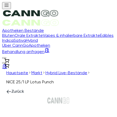
Apotheken Bestände
Blüten
Orale Extrakte
Vapes & inhalierbare Extrakte
Edibles
Indica
Sativa
Hybrid
Über CannGo
Apotheken
Behandlung anfragen
Hauptseite
Markt
Hybrid Live-Bestände
NICE 25/1 LP Lotus Punch
Zurück