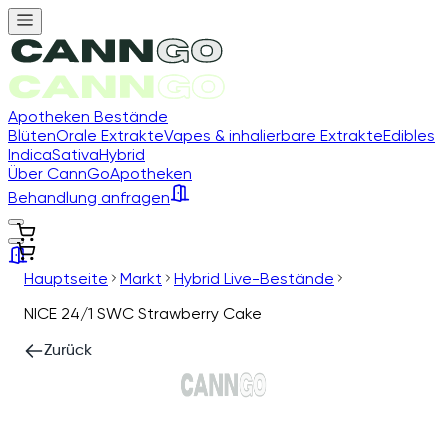
Apotheken Bestände
Blüten
Orale Extrakte
Vapes & inhalierbare Extrakte
Edibles
Indica
Sativa
Hybrid
Über CannGo
Apotheken
Behandlung anfragen
Hauptseite
Markt
Hybrid Live-Bestände
NICE 24/1 SWC Strawberry Cake
Zurück