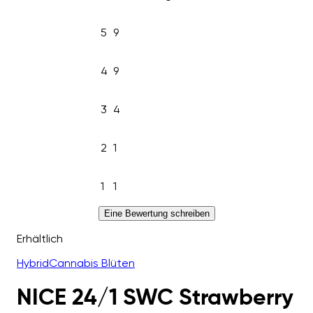
5
9
4
9
3
4
2
1
1
1
Eine Bewertung schreiben
Erhältlich
Hybrid
Cannabis Blüten
NICE 24/1 SWC Strawberry