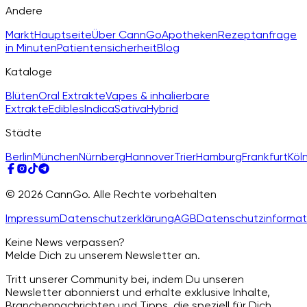
Andere
Markt
Hauptseite
Über CannGo
Apotheken
Rezeptanfrage
in Minuten
Patientensicherheit
Blog
Kataloge
Blüten
Oral Extrakte
Vapes & inhalierbare
Extrakte
Edibles
Indica
Sativa
Hybrid
Städte
Berlin
München
Nürnberg
Hannover
Trier
Hamburg
Frankfurt
Köl
© 2026 CannGo. Alle Rechte vorbehalten
Impressum
Datenschutzerklärung
AGB
Datenschutzinformat
Keine News verpassen?
Melde Dich zu unserem Newsletter an.
Tritt unserer Community bei, indem Du unseren
Newsletter abonnierst und erhalte exklusive Inhalte,
Branchennachrichten und Tipps, die speziell für Dich