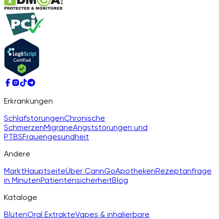
Erkrankungen
Schlafstörungen
Chronische
Schmerzen
Migräne
Angststörungen und
PTBS
Frauengesundheit
Andere
Markt
Hauptseite
Über CannGo
Apotheken
Rezeptanfrage
in Minuten
Patientensicherheit
Blog
Kataloge
Blüten
Oral Extrakte
Vapes & inhalierbare