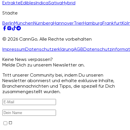
Extrakte
Edibles
Indica
Sativa
Hybrid
Städte
Berlin
München
Nürnberg
Hannover
Trier
Hamburg
Frankfurt
Köl
© 2026 CannGo. Alle Rechte vorbehalten
Impressum
Datenschutzerklärung
AGB
Datenschutzinformat
Keine News verpassen?
Melde Dich zu unserem Newsletter an.
Tritt unserer Community bei, indem Du unseren
Newsletter abonnierst und erhalte exklusive Inhalte,
Branchennachrichten und Tipps, die speziell für Dich
zusammengestellt wurden.