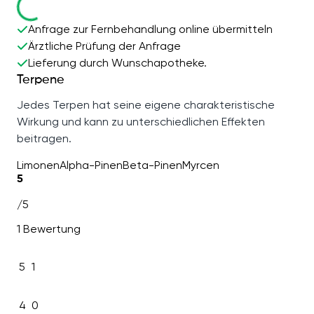
Anfrage zur Fernbehandlung online übermitteln
Ärztliche Prüfung der Anfrage
Lieferung durch Wunschapotheke.
Terpene
Jedes Terpen hat seine eigene charakteristische
Wirkung und kann zu unterschiedlichen Effekten
beitragen.
Limonen
Alpha-Pinen
Beta-Pinen
Myrcen
5
/5
1 Bewertung
5
1
4
0