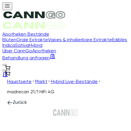
Apotheken Bestände
Blüten
Orale Extrakte
Vapes & inhalierbare Extrakte
Edibles
Indica
Sativa
Hybrid
Über CannGo
Apotheken
Behandlung anfragen
Hauptseite
Markt
Hybrid Live-Bestände
madrecan 21/1 HiFi 4G
Zurück