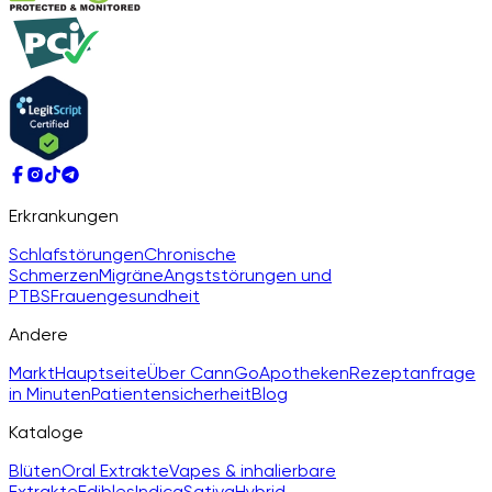
Erkrankungen
Schlafstörungen
Chronische
Schmerzen
Migräne
Angststörungen und
PTBS
Frauengesundheit
Andere
Markt
Hauptseite
Über CannGo
Apotheken
Rezeptanfrage
in Minuten
Patientensicherheit
Blog
Kataloge
Blüten
Oral Extrakte
Vapes & inhalierbare
Extrakte
Edibles
Indica
Sativa
Hybrid