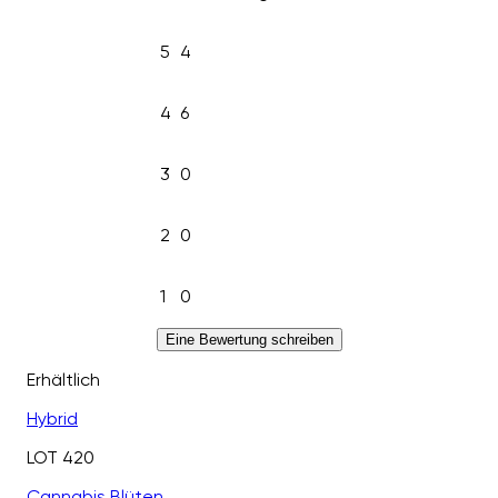
5
4
4
6
3
0
2
0
1
0
Eine Bewertung schreiben
Erhältlich
Hybrid
LOT 420
Cannabis Blüten