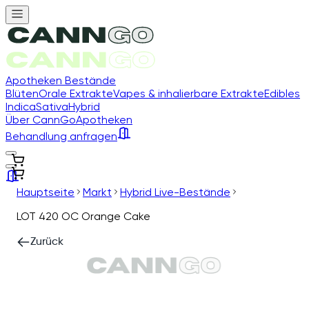
Apotheken Bestände
Blüten
Orale Extrakte
Vapes & inhalierbare Extrakte
Edibles
Indica
Sativa
Hybrid
Über CannGo
Apotheken
Behandlung anfragen
Hauptseite
Markt
Hybrid Live-Bestände
LOT 420 OC Orange Cake
Zurück