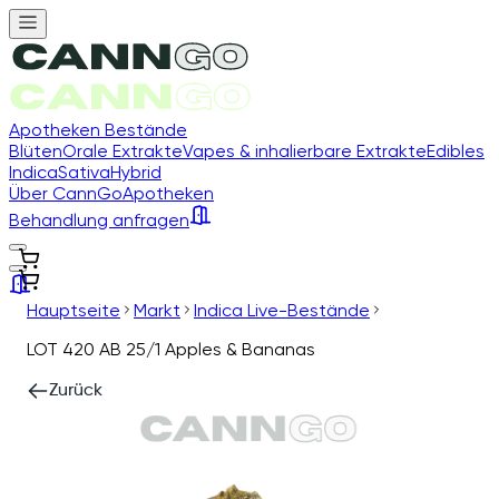
Apotheken Bestände
Blüten
Orale Extrakte
Vapes & inhalierbare Extrakte
Edibles
Indica
Sativa
Hybrid
Über CannGo
Apotheken
Behandlung anfragen
Hauptseite
Markt
Indica Live-Bestände
LOT 420 AB 25/1 Apples & Bananas
Zurück