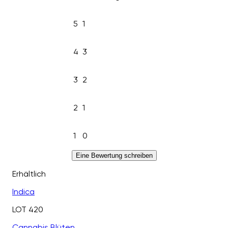
5
1
4
3
3
2
2
1
1
0
Eine Bewertung schreiben
Erhältlich
Indica
LOT 420
Cannabis Blüten