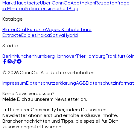
Markt
Hauptseite
Über CannGo
Apotheken
Rezeptanfrage
in Minuten
Patientensicherheit
Blog
Kataloge
Blüten
Oral Extrakte
Vapes & inhalierbare
Extrakte
Edibles
Indica
Sativa
Hybrid
Städte
Berlin
München
Nürnberg
Hannover
Trier
Hamburg
Frankfurt
Köl
© 2026 CannGo. Alle Rechte vorbehalten
Impressum
Datenschutzerklärung
AGB
Datenschutzinformat
Keine News verpassen?
Melde Dich zu unserem Newsletter an.
Tritt unserer Community bei, indem Du unseren
Newsletter abonnierst und erhalte exklusive Inhalte,
Branchennachrichten und Tipps, die speziell für Dich
zusammengestellt wurden.