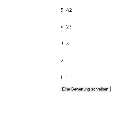
5
42
4
23
3
3
2
1
1
1
Eine Bewertung schreiben