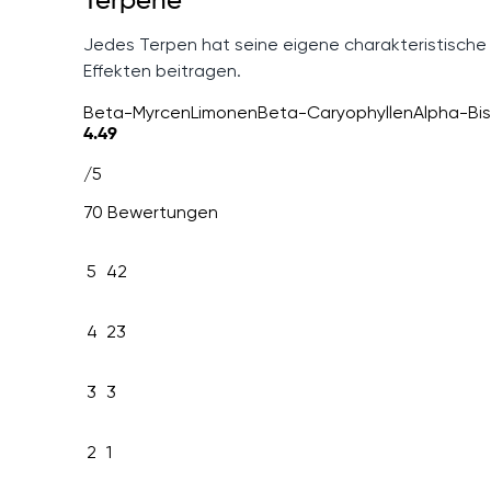
Terpene
Jedes Terpen hat seine eigene charakteristische
Effekten beitragen.
Beta-Myrcen
Limonen
Beta-Caryophyllen
Alpha-Bis
4.49
/5
70 Bewertungen
5
42
4
23
3
3
2
1