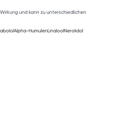
 Wirkung und kann zu unterschiedlichen
abolol
Alpha-Humulen
Linalool
Nerolidol