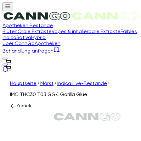
Apotheken Bestände
Blüten
Orale Extrakte
Vapes & inhalierbare Extrakte
Edibles
Indica
Sativa
Hybrid
Über CannGo
Apotheken
Behandlung anfragen
Hauptseite
Markt
Indica Live-Bestände
IMC THC30 T03 GG4 Gorilla Glue
Zurück