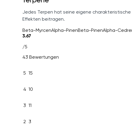
Terpene
Jedes Terpen hat seine eigene charakteristische
Effekten beitragen.
Beta-Myrcen
Alpha-Pinen
Beta-Pinen
Alpha-Cedre
3.67
/5
43 Bewertungen
5
15
4
10
3
11
2
3