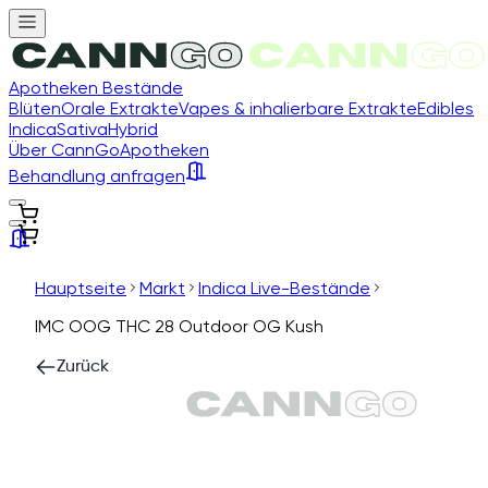
Apotheken Bestände
Blüten
Orale Extrakte
Vapes & inhalierbare Extrakte
Edibles
Indica
Sativa
Hybrid
Über CannGo
Apotheken
Behandlung anfragen
Hauptseite
Markt
Indica Live-Bestände
IMC OOG THC 28 Outdoor OG Kush
Zurück