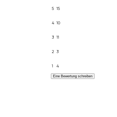
5
15
4
10
3
11
2
3
1
4
Eine Bewertung schreiben