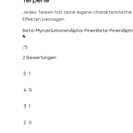
Terpene
Jedes Terpen hat seine eigene charakteristische
Effekten beitragen.
Beta-Myrcen
Limonen
Alpha-Pinen
Beta-Pinen
Alph
4
/5
2 Bewertungen
5
1
4
0
3
1
2
0