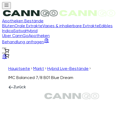
Apotheken Bestände
Blüten
Orale Extrakte
Vapes & inhalierbare Extrakte
Edibles
Indica
Sativa
Hybrid
Über CannGo
Apotheken
Behandlung anfragen
Hauptseite
Markt
Hybrid Live-Bestände
IMC Balanced 7/8 B01 Blue Dream
Zurück