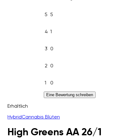
5
5
4
1
3
0
2
0
1
0
Eine Bewertung schreiben
Erhältlich
Hybrid
Cannabis Blüten
High Greens AA 26/1