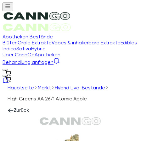
Apotheken Bestände
Blüten
Orale Extrakte
Vapes & inhalierbare Extrakte
Edibles
Indica
Sativa
Hybrid
Über CannGo
Apotheken
Behandlung anfragen
Hauptseite
Markt
Hybrid Live-Bestände
High Greens AA 26/1 Atomic Apple
Zurück