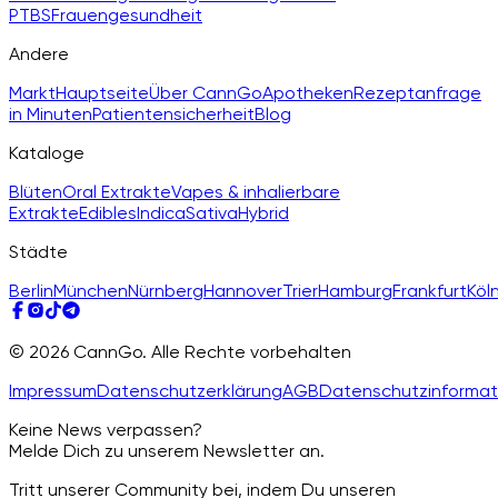
PTBS
Frauengesundheit
Andere
Markt
Hauptseite
Über CannGo
Apotheken
Rezeptanfrage
in Minuten
Patientensicherheit
Blog
Kataloge
Blüten
Oral Extrakte
Vapes & inhalierbare
Extrakte
Edibles
Indica
Sativa
Hybrid
Städte
Berlin
München
Nürnberg
Hannover
Trier
Hamburg
Frankfurt
Köl
© 2026 CannGo. Alle Rechte vorbehalten
Impressum
Datenschutzerklärung
AGB
Datenschutzinformat
Keine News verpassen?
Melde Dich zu unserem Newsletter an.
Tritt unserer Community bei, indem Du unseren