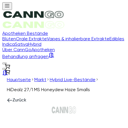
Apotheken Bestände
Blüten
Orale Extrakte
Vapes & inhalierbare Extrakte
Edibles
Indica
Sativa
Hybrid
Über CannGo
Apotheken
Behandlung anfragen
Hauptseite
Markt
Hybrid Live-Bestände
HiDealz 27/1 MS Honeydew Haze Smalls
Zurück