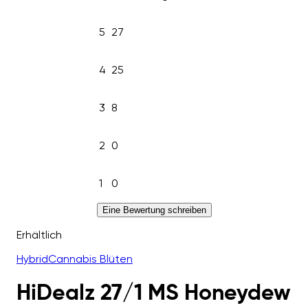
5
27
4
25
3
8
2
0
1
0
Eine Bewertung schreiben
Erhältlich
Hybrid
Cannabis Blüten
HiDealz 27/1 MS Honeydew