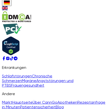
Erkrankungen
Schlafstörungen
Chronische
Schmerzen
Migräne
Angststörungen und
PTBS
Frauengesundheit
Andere
Markt
Hauptseite
Über CannGo
Apotheken
Rezeptanfrage
in Minuten
Patientensicherheit
Blog