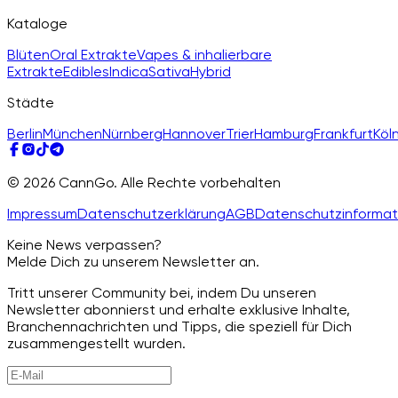
Kataloge
Blüten
Oral Extrakte
Vapes & inhalierbare
Extrakte
Edibles
Indica
Sativa
Hybrid
Städte
Berlin
München
Nürnberg
Hannover
Trier
Hamburg
Frankfurt
Köl
© 2026 CannGo. Alle Rechte vorbehalten
Impressum
Datenschutzerklärung
AGB
Datenschutzinformat
Keine News verpassen?
Melde Dich zu unserem Newsletter an.
Tritt unserer Community bei, indem Du unseren
Newsletter abonnierst und erhalte exklusive Inhalte,
Branchennachrichten und Tipps, die speziell für Dich
zusammengestellt wurden.