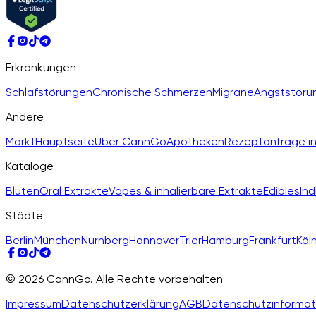
Erkrankungen
Schlafstörungen
Chronische Schmerzen
Migräne
Angststöru
Andere
Markt
Hauptseite
Über CannGo
Apotheken
Rezeptanfrage in
Kataloge
Blüten
Oral Extrakte
Vapes & inhalierbare Extrakte
Edibles
Ind
Städte
Berlin
München
Nürnberg
Hannover
Trier
Hamburg
Frankfurt
Köl
© 2026 CannGo. Alle Rechte vorbehalten
Impressum
Datenschutzerklärung
AGB
Datenschutzinformat