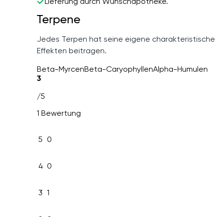
Lieferung durch Wunschapotheke.
Terpene
Jedes Terpen hat seine eigene charakteristische
Effekten beitragen.
Beta-Myrcen
Beta-Caryophyllen
Alpha-Humulen
3
/5
1 Bewertung
5
0
4
0
3
1