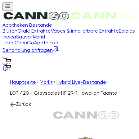
Apotheken Bestände
Blüten
Orale Extrakte
Vapes & inhalierbare Extrakte
Edibles
Indica
Sativa
Hybrid
Über CannGo
Apotheken
Behandlung anfragen
Hauptseite
Markt
Hybrid Live-Bestände
LOT 420 - Greyscales HF 29/1 Hawaiian Faanta
Zurück