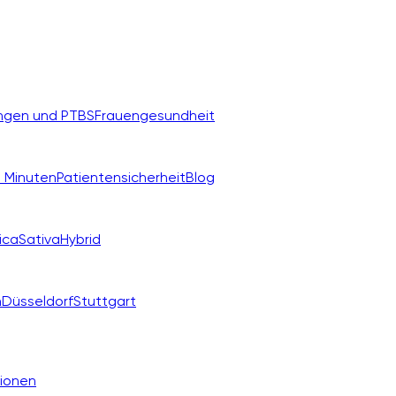
ngen und PTBS
Frauengesundheit
 Minuten
Patientensicherheit
Blog
ica
Sativa
Hybrid
n
Düsseldorf
Stuttgart
ionen