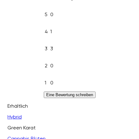
5
0
4
1
3
3
2
0
1
0
Eine Bewertung schreiben
Erhältlich
Hybrid
Green Karat
Cannabis Blüten