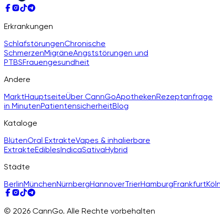
Erkrankungen
Schlafstörungen
Chronische
Schmerzen
Migräne
Angststörungen und
PTBS
Frauengesundheit
Andere
Markt
Hauptseite
Über CannGo
Apotheken
Rezeptanfrage
in Minuten
Patientensicherheit
Blog
Kataloge
Blüten
Oral Extrakte
Vapes & inhalierbare
Extrakte
Edibles
Indica
Sativa
Hybrid
Städte
Berlin
München
Nürnberg
Hannover
Trier
Hamburg
Frankfurt
Köl
© 2026 CannGo. Alle Rechte vorbehalten