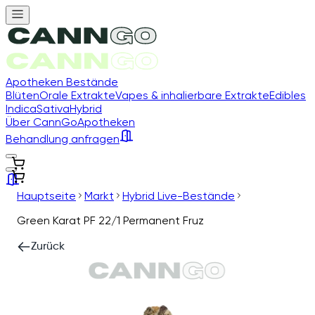
Apotheken Bestände
Blüten
Orale Extrakte
Vapes & inhalierbare Extrakte
Edibles
Indica
Sativa
Hybrid
Über CannGo
Apotheken
Behandlung anfragen
Hauptseite
Markt
Hybrid Live-Bestände
Green Karat PF 22/1 Permanent Fruz
Zurück