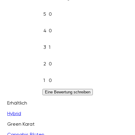
5
0
4
0
3
1
2
0
1
0
Eine Bewertung schreiben
Erhältlich
Hybrid
Green Karat
Cannabis Blüten