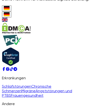
Erkrankungen
Schlafstörungen
Chronische
Schmerzen
Migräne
Angststörungen und
PTBS
Frauengesundheit
Andere