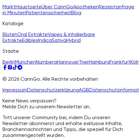
Markt
Hauptseite
Über CannGo
Apotheken
Rezeptanfrage
in Minuten
Patientensicherheit
Blog
Kataloge
Blüten
Oral Extrakte
Vapes & inhalierbare
Extrakte
Edibles
Indica
Sativa
Hybrid
Städte
Berlin
München
Nürnberg
Hannover
Trier
Hamburg
Frankfurt
Köl
© 2026 CannGo. Alle Rechte vorbehalten
Impressum
Datenschutzerklärung
AGB
Datenschutzinformat
Keine News verpassen?
Melde Dich zu unserem Newsletter an.
Tritt unserer Community bei, indem Du unseren
Newsletter abonnierst und erhalte exklusive Inhalte,
Branchennachrichten und Tipps, die speziell für Dich
zusammengestellt wurden.