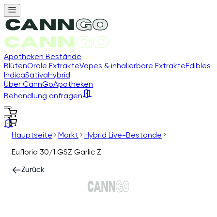
Apotheken Bestände
Blüten
Orale Extrakte
Vapes & inhalierbare Extrakte
Edibles
Indica
Sativa
Hybrid
Über CannGo
Apotheken
Behandlung anfragen
Hauptseite
Markt
Hybrid Live-Bestände
Eufloria 30/1 GSZ Garlic Z
Zurück