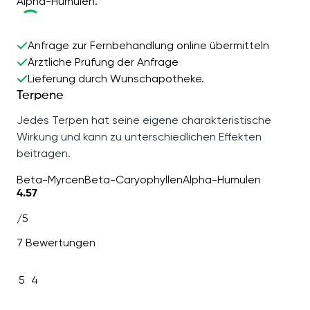
Alpha-Humulen.
Anfrage zur Fernbehandlung online übermitteln
Ärztliche Prüfung der Anfrage
Lieferung durch Wunschapotheke.
Terpene
Jedes Terpen hat seine eigene charakteristische
Wirkung und kann zu unterschiedlichen Effekten
beitragen.
Beta-Myrcen
Beta-Caryophyllen
Alpha-Humulen
4.57
/5
7 Bewertungen
5
4