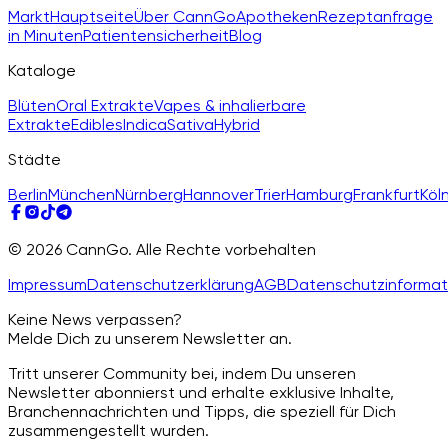
Markt
Hauptseite
Über CannGo
Apotheken
Rezeptanfrage
in Minuten
Patientensicherheit
Blog
Kataloge
Blüten
Oral Extrakte
Vapes & inhalierbare
Extrakte
Edibles
Indica
Sativa
Hybrid
Städte
Berlin
München
Nürnberg
Hannover
Trier
Hamburg
Frankfurt
Köl
© 2026 CannGo. Alle Rechte vorbehalten
Impressum
Datenschutzerklärung
AGB
Datenschutzinformat
Keine News verpassen?
Melde Dich zu unserem Newsletter an.
Tritt unserer Community bei, indem Du unseren
Newsletter abonnierst und erhalte exklusive Inhalte,
Branchennachrichten und Tipps, die speziell für Dich
zusammengestellt wurden.