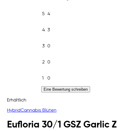
5
4
4
3
3
0
2
0
1
0
Eine Bewertung schreiben
Erhältlich
Hybrid
Cannabis Blüten
Eufloria 30/1 GSZ Garlic Z