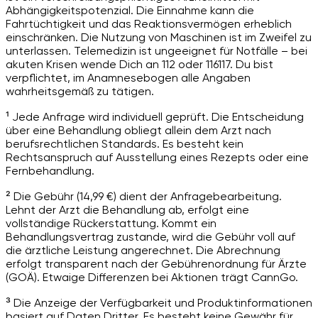
Abhängigkeitspotenzial. Die Einnahme kann die
Fahrtüchtigkeit und das Reaktionsvermögen erheblich
einschränken. Die Nutzung von Maschinen ist im Zweifel zu
unterlassen. Telemedizin ist ungeeignet für Notfälle – bei
akuten Krisen wende Dich an 112 oder 116117. Du bist
verpflichtet, im Anamnesebogen alle Angaben
wahrheitsgemäß zu tätigen.
¹ Jede Anfrage wird individuell geprüft. Die Entscheidung
über eine Behandlung obliegt allein dem Arzt nach
berufsrechtlichen Standards. Es besteht kein
Rechtsanspruch auf Ausstellung eines Rezepts oder eine
Fernbehandlung.
² Die Gebühr (14,99 €) dient der Anfragebearbeitung.
Lehnt der Arzt die Behandlung ab, erfolgt eine
vollständige Rückerstattung. Kommt ein
Behandlungsvertrag zustande, wird die Gebühr voll auf
die ärztliche Leistung angerechnet. Die Abrechnung
erfolgt transparent nach der Gebührenordnung für Ärzte
(GOÄ). Etwaige Differenzen bei Aktionen trägt CannGo.
³ Die Anzeige der Verfügbarkeit und Produktinformationen
basiert auf Daten Dritter. Es besteht keine Gewähr für