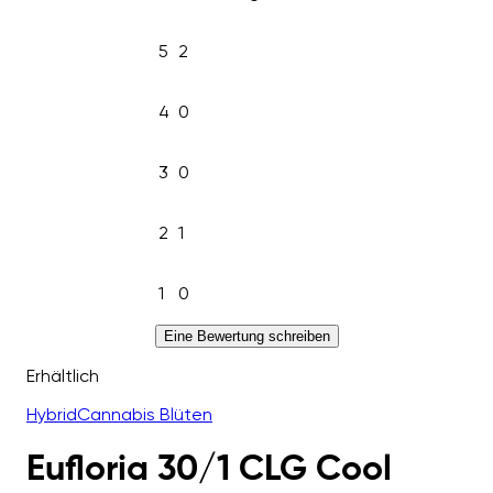
5
2
4
0
3
0
2
1
1
0
Eine Bewertung schreiben
Erhältlich
Hybrid
Cannabis Blüten
Eufloria 30/1 CLG Cool