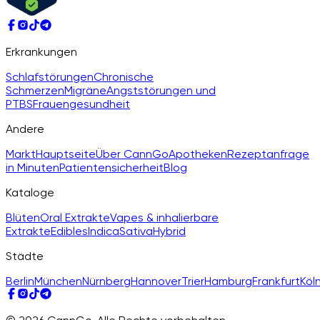
Erkrankungen
Schlafstörungen
Chronische
Schmerzen
Migräne
Angststörungen und
PTBS
Frauengesundheit
Andere
Markt
Hauptseite
Über CannGo
Apotheken
Rezeptanfrage
in Minuten
Patientensicherheit
Blog
Kataloge
Blüten
Oral Extrakte
Vapes & inhalierbare
Extrakte
Edibles
Indica
Sativa
Hybrid
Städte
Berlin
München
Nürnberg
Hannover
Trier
Hamburg
Frankfurt
Köl