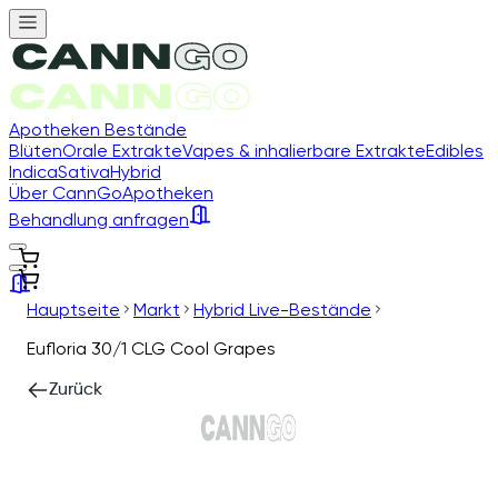
Apotheken Bestände
Blüten
Orale Extrakte
Vapes & inhalierbare Extrakte
Edibles
Indica
Sativa
Hybrid
Über CannGo
Apotheken
Behandlung anfragen
Hauptseite
Markt
Hybrid Live-Bestände
Eufloria 30/1 CLG Cool Grapes
Zurück