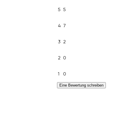
5
5
4
7
3
2
2
0
1
0
Eine Bewertung schreiben