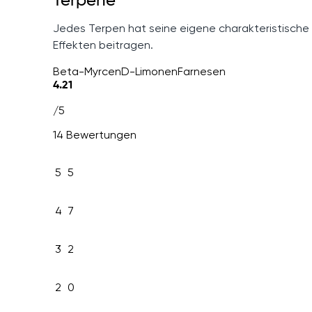
Terpene
Jedes Terpen hat seine eigene charakteristische
Effekten beitragen.
Beta-Myrcen
D-Limonen
Farnesen
4.21
/5
14 Bewertungen
5
5
4
7
3
2
2
0