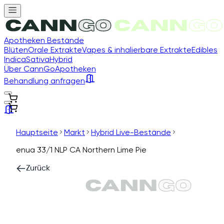
Apotheken Bestände
Blüten
Orale Extrakte
Vapes & inhalierbare Extrakte
Edibles
Indica
Sativa
Hybrid
Über CannGo
Apotheken
Behandlung anfragen
Hauptseite
Markt
Hybrid Live-Bestände
enua 33/1 NLP CA Northern Lime Pie
Zurück