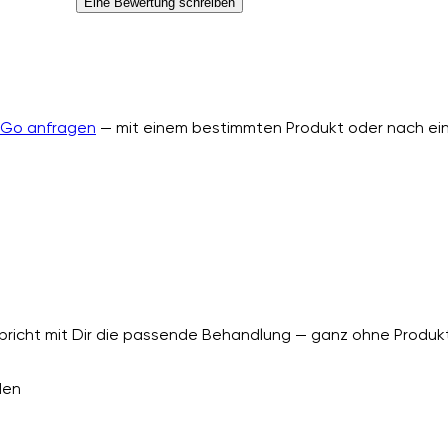
Eine Bewertung schreiben
nGo anfragen
— mit einem bestimmten Produkt oder nach ein
richt mit Dir die passende Behandlung — ganz ohne Produkt
den