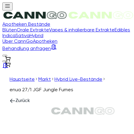
Apotheken Bestände
Blüten
Orale Extrakte
Vapes & inhalierbare Extrakte
Edibles
Indica
Sativa
Hybrid
Über CannGo
Apotheken
Behandlung anfragen
Hauptseite
Markt
Hybrid Live-Bestände
enua 27/1 JGF Jungle Fumes
Zurück