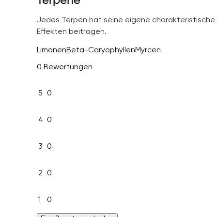
Terpene
Jedes Terpen hat seine eigene charakteristische
Effekten beitragen.
Limonen
Beta-Caryophyllen
Myrcen
0 Bewertungen
5
0
4
0
3
0
2
0
1
0