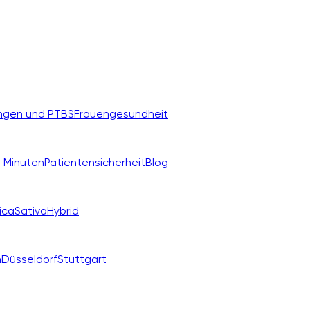
ngen und PTBS
Frauengesundheit
 Minuten
Patientensicherheit
Blog
ica
Sativa
Hybrid
n
Düsseldorf
Stuttgart