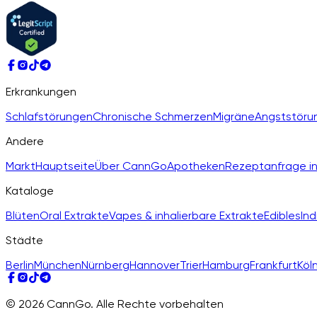
Erkrankungen
Schlafstörungen
Chronische Schmerzen
Migräne
Angststöru
Andere
Markt
Hauptseite
Über CannGo
Apotheken
Rezeptanfrage in
Kataloge
Blüten
Oral Extrakte
Vapes & inhalierbare Extrakte
Edibles
Ind
Städte
Berlin
München
Nürnberg
Hannover
Trier
Hamburg
Frankfurt
Köl
© 2026 CannGo. Alle Rechte vorbehalten