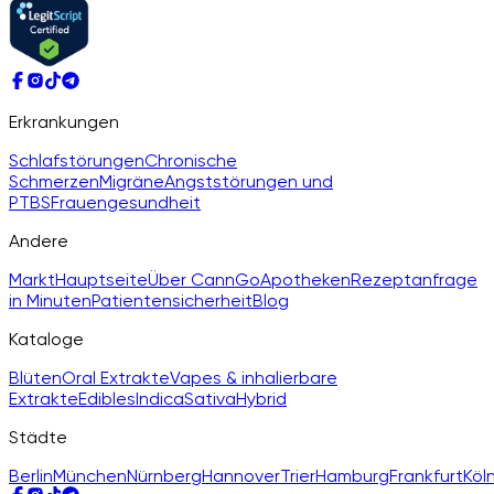
Erkrankungen
Schlafstörungen
Chronische
Schmerzen
Migräne
Angststörungen und
PTBS
Frauengesundheit
Andere
Markt
Hauptseite
Über CannGo
Apotheken
Rezeptanfrage
in Minuten
Patientensicherheit
Blog
Kataloge
Blüten
Oral Extrakte
Vapes & inhalierbare
Extrakte
Edibles
Indica
Sativa
Hybrid
Städte
Berlin
München
Nürnberg
Hannover
Trier
Hamburg
Frankfurt
Köl