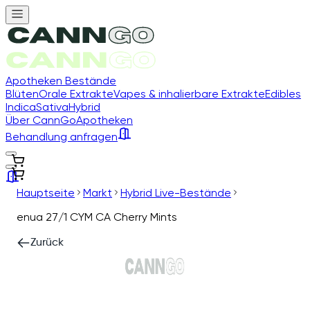
Apotheken Bestände
Blüten
Orale Extrakte
Vapes & inhalierbare Extrakte
Edibles
Indica
Sativa
Hybrid
Über CannGo
Apotheken
Behandlung anfragen
Hauptseite
Markt
Hybrid Live-Bestände
enua 27/1 CYM CA Cherry Mints
Zurück