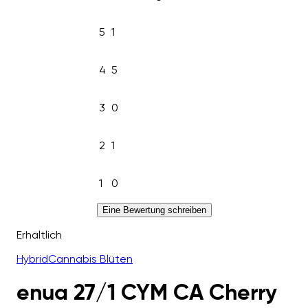
5
1
4
5
3
0
2
1
1
0
Eine Bewertung schreiben
Erhältlich
Hybrid
Cannabis Blüten
enua 27/1 CYM CA Cherry