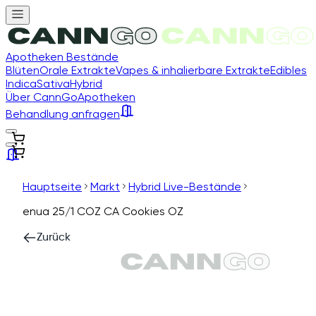
Apotheken Bestände
Blüten
Orale Extrakte
Vapes & inhalierbare Extrakte
Edibles
Indica
Sativa
Hybrid
Über CannGo
Apotheken
Behandlung anfragen
Hauptseite
Markt
Hybrid Live-Bestände
enua 25/1 COZ CA Cookies OZ
Zurück