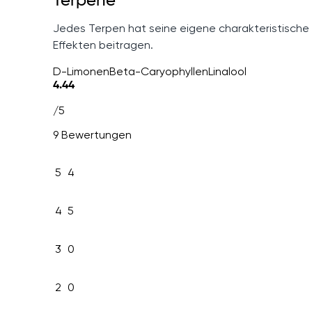
Terpene
Jedes Terpen hat seine eigene charakteristische
Effekten beitragen.
D-Limonen
Beta-Caryophyllen
Linalool
4.44
/5
9 Bewertungen
5
4
4
5
3
0
2
0