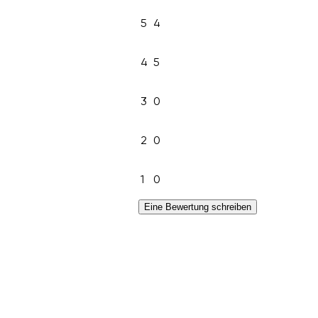
5
4
4
5
3
0
2
0
1
0
Eine Bewertung schreiben