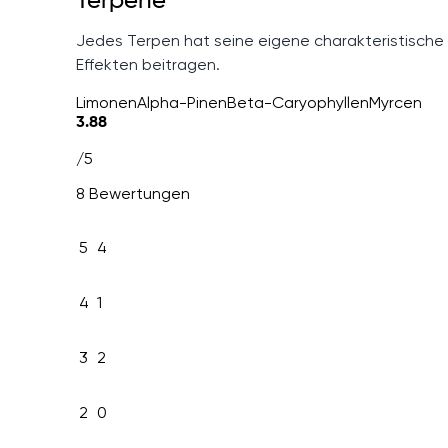
Terpene
Jedes Terpen hat seine eigene charakteristische
Effekten beitragen.
Limonen
Alpha-Pinen
Beta-Caryophyllen
Myrcen
3.88
/5
8 Bewertungen
5
4
4
1
3
2
2
0