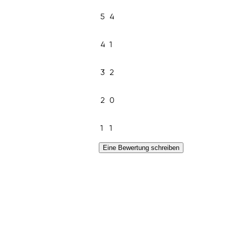
5
4
4
1
3
2
2
0
1
1
Eine Bewertung schreiben