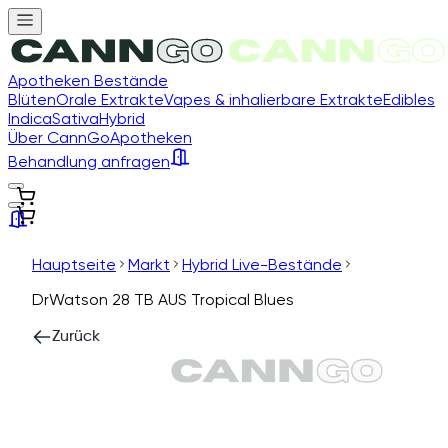
Apotheken Bestände
Blüten
Orale Extrakte
Vapes & inhalierbare Extrakte
Edibles
Indica
Sativa
Hybrid
Über CannGo
Apotheken
Behandlung anfragen
Hauptseite
Markt
Hybrid Live-Bestände
DrWatson 28 TB AUS Tropical Blues
Zurück