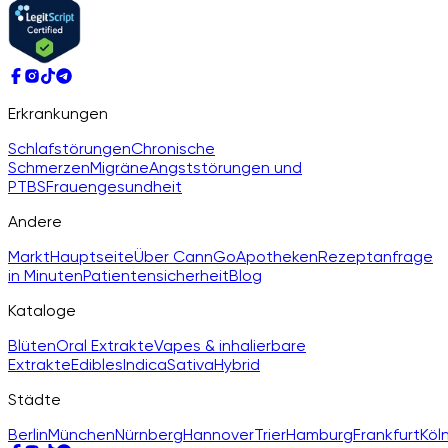
Erkrankungen
Schlafstörungen
Chronische
Schmerzen
Migräne
Angststörungen und
PTBS
Frauengesundheit
Andere
Markt
Hauptseite
Über CannGo
Apotheken
Rezeptanfrage
in Minuten
Patientensicherheit
Blog
Kataloge
Blüten
Oral Extrakte
Vapes & inhalierbare
Extrakte
Edibles
Indica
Sativa
Hybrid
Städte
Berlin
München
Nürnberg
Hannover
Trier
Hamburg
Frankfurt
Köl