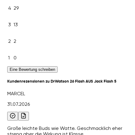
4
29
3
13
2
2
1
0
Eine Bewertung schreiben
Kundenrezensionen zu DrWatson 26 Flash AUS Jack Flash 5
MARCEL
31.07.2026
Große leichte Buds wie Watte. Geschmacklich eher
streng aber die Wirkung ist Klasse.