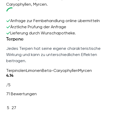
Caryophyllen, Myrcen.
Anfrage zur Fernbehandlung online übermitteln
Ärztliche Prüfung der Anfrage
Lieferung durch Wunschapotheke.
Terpene
Jedes Terpen hat seine eigene charakteristische
Wirkung und kann zu unterschiedlichen Effekten
beitragen.
Terpinolen
Limonen
Beta-Caryophyllen
Myrcen
4.14
/5
71 Bewertungen
5
27