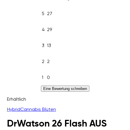
5
27
4
29
3
13
2
2
1
0
Eine Bewertung schreiben
Erhältlich
Hybrid
Cannabis Blüten
DrWatson 26 Flash AUS