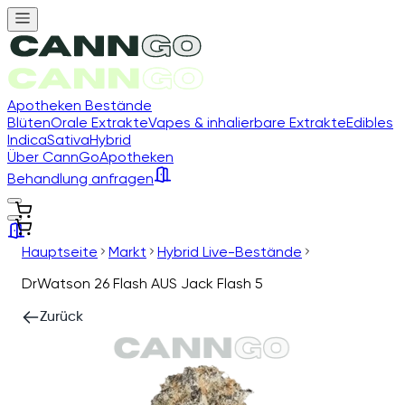
Apotheken Bestände
Blüten
Orale Extrakte
Vapes & inhalierbare Extrakte
Edibles
Indica
Sativa
Hybrid
Über CannGo
Apotheken
Behandlung anfragen
Hauptseite
Markt
Hybrid Live-Bestände
DrWatson 26 Flash AUS Jack Flash 5
Zurück