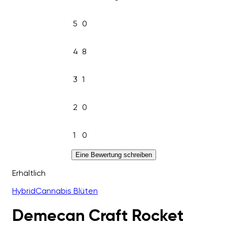
5
0
4
8
3
1
2
0
1
0
Eine Bewertung schreiben
Erhältlich
Hybrid
Cannabis Blüten
Demecan Craft Rocket