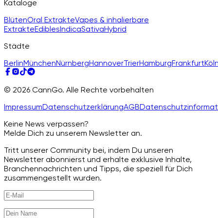
Kataloge
Blüten
Oral Extrakte
Vapes & inhalierbare
Extrakte
Edibles
Indica
Sativa
Hybrid
Städte
Berlin
München
Nürnberg
Hannover
Trier
Hamburg
Frankfurt
Köl
© 2026 CannGo. Alle Rechte vorbehalten
Impressum
Datenschutzerklärung
AGB
Datenschutzinformat
Keine News verpassen?
Melde Dich zu unserem Newsletter an.
Tritt unserer Community bei, indem Du unseren
Newsletter abonnierst und erhalte exklusive Inhalte,
Branchennachrichten und Tipps, die speziell für Dich
zusammengestellt wurden.