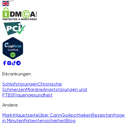
Erkrankungen
Schlafstörungen
Chronische
Schmerzen
Migräne
Angststörungen und
PTBS
Frauengesundheit
Andere
Markt
Hauptseite
Über CannGo
Apotheken
Rezeptanfrage
in Minuten
Patientensicherheit
Blog