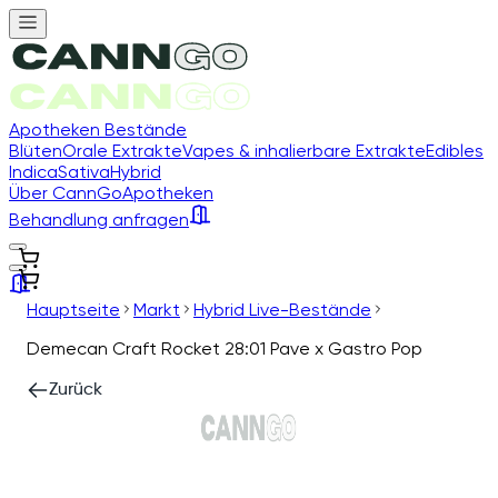
Apotheken Bestände
Blüten
Orale Extrakte
Vapes & inhalierbare Extrakte
Edibles
Indica
Sativa
Hybrid
Über CannGo
Apotheken
Behandlung anfragen
Hauptseite
Markt
Hybrid Live-Bestände
Demecan Craft Rocket 28:01 Pave x Gastro Pop
Zurück