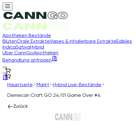
Apotheken Bestände
Blüten
Orale Extrakte
Vapes & inhalierbare Extrakte
Edibles
Indica
Sativa
Hybrid
Über CannGo
Apotheken
Behandlung anfragen
Hauptseite
Markt
Hybrid Live-Bestände
Demecan Craft GO 24/01 Game Over #4
Zurück