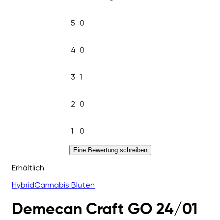
5
0
4
0
3
1
2
0
1
0
Eine Bewertung schreiben
Erhältlich
Hybrid
Cannabis Blüten
Demecan Craft GO 24/01