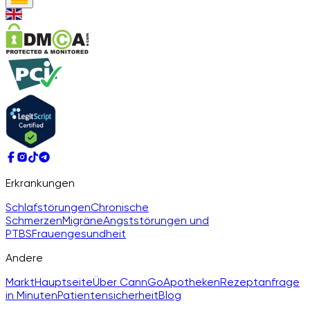
Erkrankungen
Schlafstörungen
Chronische
Schmerzen
Migräne
Angststörungen und
PTBS
Frauengesundheit
Andere
Markt
Hauptseite
Über CannGo
Apotheken
Rezeptanfrage
in Minuten
Patientensicherheit
Blog