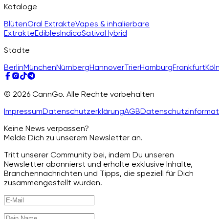
Kataloge
Blüten
Oral Extrakte
Vapes & inhalierbare
Extrakte
Edibles
Indica
Sativa
Hybrid
Städte
Berlin
München
Nürnberg
Hannover
Trier
Hamburg
Frankfurt
Köl
© 2026 CannGo. Alle Rechte vorbehalten
Impressum
Datenschutzerklärung
AGB
Datenschutzinformat
Keine News verpassen?
Melde Dich zu unserem Newsletter an.
Tritt unserer Community bei, indem Du unseren
Newsletter abonnierst und erhalte exklusive Inhalte,
Branchennachrichten und Tipps, die speziell für Dich
zusammengestellt wurden.