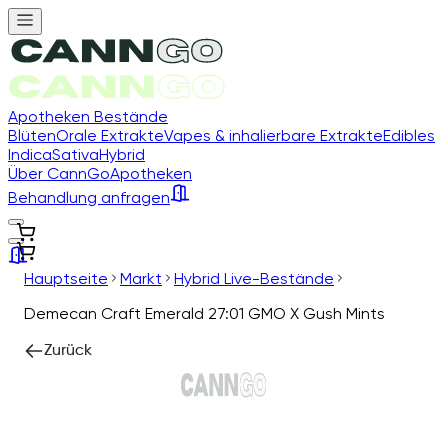
Apotheken Bestände
Blüten
Orale Extrakte
Vapes & inhalierbare Extrakte
Edibles
Indica
Sativa
Hybrid
Über CannGo
Apotheken
Behandlung anfragen
Hauptseite
Markt
Hybrid Live-Bestände
Demecan Craft Emerald 27:01 GMO X Gush Mints
Zurück