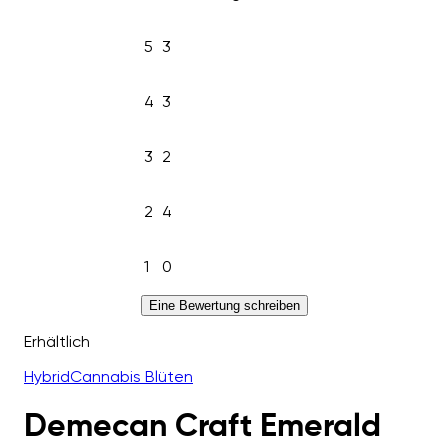
5
3
4
3
3
2
2
4
1
0
Eine Bewertung schreiben
Erhältlich
Hybrid
Cannabis Blüten
Demecan Craft Emerald