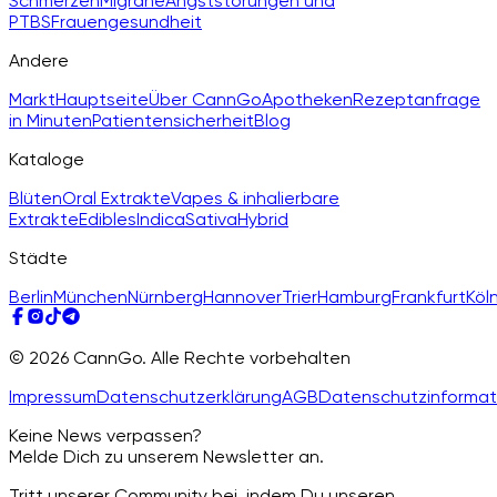
Schmerzen
Migräne
Angststörungen und
PTBS
Frauengesundheit
Andere
Markt
Hauptseite
Über CannGo
Apotheken
Rezeptanfrage
in Minuten
Patientensicherheit
Blog
Kataloge
Blüten
Oral Extrakte
Vapes & inhalierbare
Extrakte
Edibles
Indica
Sativa
Hybrid
Städte
Berlin
München
Nürnberg
Hannover
Trier
Hamburg
Frankfurt
Köl
© 2026 CannGo. Alle Rechte vorbehalten
Impressum
Datenschutzerklärung
AGB
Datenschutzinformat
Keine News verpassen?
Melde Dich zu unserem Newsletter an.
Tritt unserer Community bei, indem Du unseren