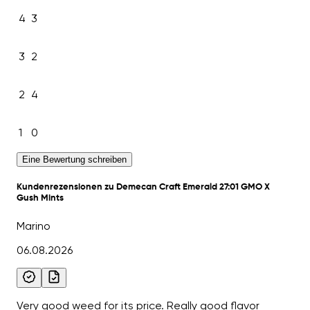
4
3
3
2
2
4
1
0
Eine Bewertung schreiben
Kundenrezensionen zu Demecan Craft Emerald 27:01 GMO X
Gush Mints
Marino
06.08.2026
Very good weed for its price. Really good flavor