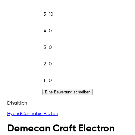
5
10
4
0
3
0
2
0
1
0
Eine Bewertung schreiben
Erhältlich
Hybrid
Cannabis Blüten
Demecan Craft Electron