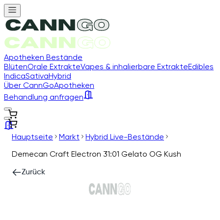
Apotheken Bestände
Blüten
Orale Extrakte
Vapes & inhalierbare Extrakte
Edibles
Indica
Sativa
Hybrid
Über CannGo
Apotheken
Behandlung anfragen
Hauptseite
Markt
Hybrid Live-Bestände
Demecan Craft Electron 31:01 Gelato OG Kush
Zurück