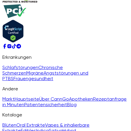
Erkrankungen
Schlafstörungen
Chronische
Schmerzen
Migräne
Angststörungen und
PTBS
Frauengesundheit
Andere
Markt
Hauptseite
Über CannGo
Apotheken
Rezeptanfrage
in Minuten
Patientensicherheit
Blog
Kataloge
Blüten
Oral Extrakte
Vapes & inhalierbare
Extrakte
Edibles
Indica
Sativa
Hybrid