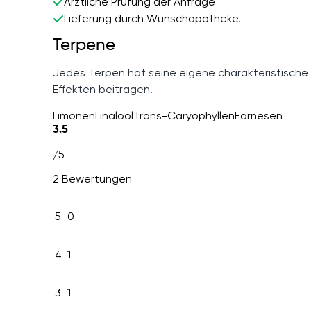
Ärztliche Prüfung der Anfrage
Lieferung durch Wunschapotheke.
Terpene
Jedes Terpen hat seine eigene charakteristische
Effekten beitragen.
Limonen
Linalool
Trans-Caryophyllen
Farnesen
3.5
/5
2 Bewertungen
5
0
4
1
3
1