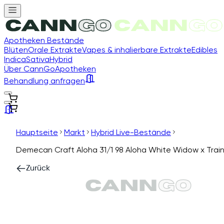
Apotheken Bestände
Blüten
Orale Extrakte
Vapes & inhalierbare Extrakte
Edibles
Indica
Sativa
Hybrid
Über CannGo
Apotheken
Behandlung anfragen
Hauptseite
Markt
Hybrid Live-Bestände
Demecan Craft Aloha 31/1 98 Aloha White Widow x Trai
Zurück