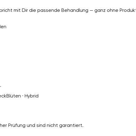
richt mit Dir die passende Behandlung — ganz ohne Produkt
den
.
eck
Blüten · Hybrid
er Prüfung und sind nicht garantiert.