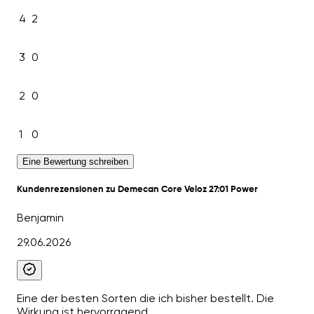
4
2
3
0
2
0
1
0
Eine Bewertung schreiben
Kundenrezensionen zu Demecan Core Veloz 27:01 Power
Benjamin
29.06.2026
Eine der besten Sorten die ich bisher bestellt. Die
Wirkung ist hervorragend.