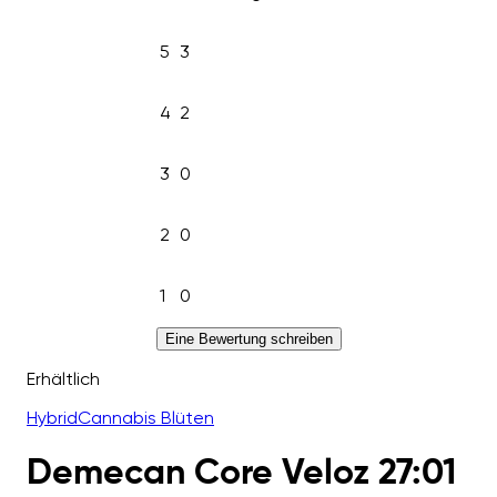
5
3
4
2
3
0
2
0
1
0
Eine Bewertung schreiben
Erhältlich
Hybrid
Cannabis Blüten
Demecan Core Veloz 27:01