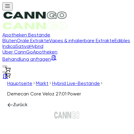
Apotheken Bestände
Blüten
Orale Extrakte
Vapes & inhalierbare Extrakte
Edibles
Indica
Sativa
Hybrid
Über CannGo
Apotheken
Behandlung anfragen
Hauptseite
Markt
Hybrid Live-Bestände
Demecan Core Veloz 27:01 Power
Zurück