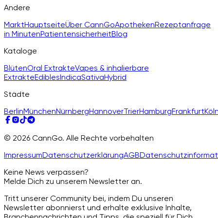
Andere
Markt
Hauptseite
Über CannGo
Apotheken
Rezeptanfrage
in Minuten
Patientensicherheit
Blog
Kataloge
Blüten
Oral Extrakte
Vapes & inhalierbare
Extrakte
Edibles
Indica
Sativa
Hybrid
Städte
Berlin
München
Nürnberg
Hannover
Trier
Hamburg
Frankfurt
Köl
© 2026 CannGo. Alle Rechte vorbehalten
Impressum
Datenschutzerklärung
AGB
Datenschutzinformat
Keine News verpassen?
Melde Dich zu unserem Newsletter an.
Tritt unserer Community bei, indem Du unseren
Newsletter abonnierst und erhalte exklusive Inhalte,
Branchennachrichten und Tipps, die speziell für Dich