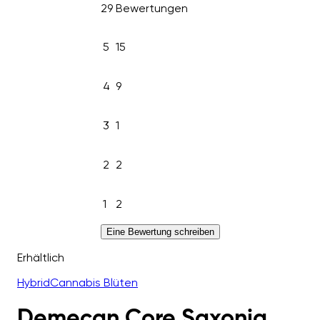
29 Bewertungen
5
15
4
9
3
1
2
2
1
2
Eine Bewertung schreiben
Erhältlich
Hybrid
Cannabis Blüten
Demecan Core Saxonia