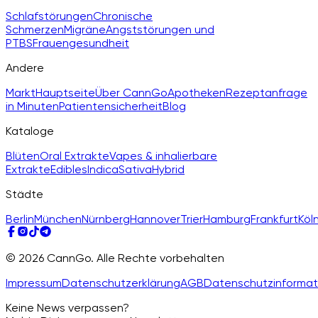
Schlafstörungen
Chronische
Schmerzen
Migräne
Angststörungen und
PTBS
Frauengesundheit
Andere
Markt
Hauptseite
Über CannGo
Apotheken
Rezeptanfrage
in Minuten
Patientensicherheit
Blog
Kataloge
Blüten
Oral Extrakte
Vapes & inhalierbare
Extrakte
Edibles
Indica
Sativa
Hybrid
Städte
Berlin
München
Nürnberg
Hannover
Trier
Hamburg
Frankfurt
Köl
© 2026 CannGo. Alle Rechte vorbehalten
Impressum
Datenschutzerklärung
AGB
Datenschutzinformat
Keine News verpassen?