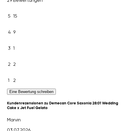
29 Bewertungen
5
15
4
9
3
1
2
2
1
2
Eine Bewertung schreiben
Kundenrezensionen zu Demecan Core Saxonia 28:01 Wedding
Cake x Jet Fuel Gelato
Marvin
03.07.2026