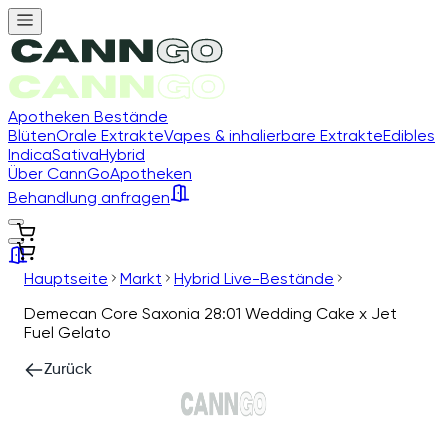
Apotheken Bestände
Blüten
Orale Extrakte
Vapes & inhalierbare Extrakte
Edibles
Indica
Sativa
Hybrid
Über CannGo
Apotheken
Behandlung anfragen
Hauptseite
Markt
Hybrid Live-Bestände
Demecan Core Saxonia 28:01 Wedding Cake x Jet
Fuel Gelato
Zurück