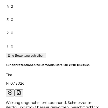
4
2
3
0
2
0
1
0
Eine Bewertung schreiben
Kundenrezensionen zu Demecan Core OG 23:01 OG Kush
Tim
14.07.2026
Wirkung angenehm entspannend. Schmerzen im
Verdauungstrakt besser geworden. Geschmacklich: