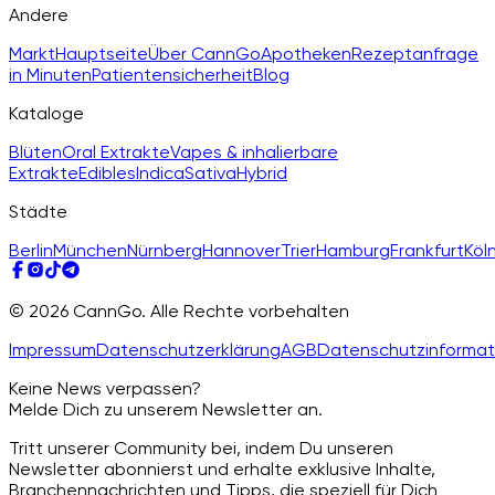
Andere
Markt
Hauptseite
Über CannGo
Apotheken
Rezeptanfrage
in Minuten
Patientensicherheit
Blog
Kataloge
Blüten
Oral Extrakte
Vapes & inhalierbare
Extrakte
Edibles
Indica
Sativa
Hybrid
Städte
Berlin
München
Nürnberg
Hannover
Trier
Hamburg
Frankfurt
Köl
© 2026 CannGo. Alle Rechte vorbehalten
Impressum
Datenschutzerklärung
AGB
Datenschutzinformat
Keine News verpassen?
Melde Dich zu unserem Newsletter an.
Tritt unserer Community bei, indem Du unseren
Newsletter abonnierst und erhalte exklusive Inhalte,
Branchennachrichten und Tipps, die speziell für Dich