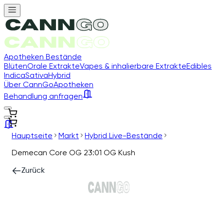
Apotheken Bestände
Blüten
Orale Extrakte
Vapes & inhalierbare Extrakte
Edibles
Indica
Sativa
Hybrid
Über CannGo
Apotheken
Behandlung anfragen
Hauptseite
Markt
Hybrid Live-Bestände
Demecan Core OG 23:01 OG Kush
Zurück