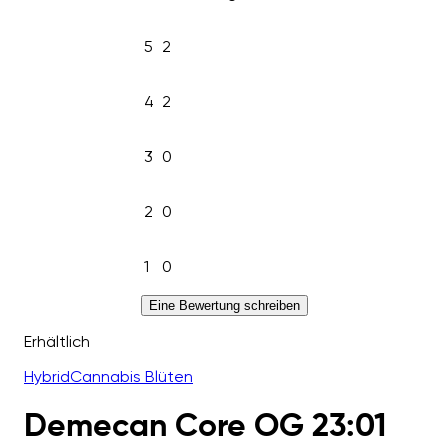
5
2
4
2
3
0
2
0
1
0
Eine Bewertung schreiben
Erhältlich
Hybrid
Cannabis Blüten
Demecan Core OG 23:01