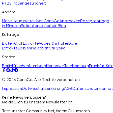
PTBS
Frauengesundheit
Andere
Markt
Hauptseite
Über CannGo
Apotheken
Rezeptanfrage
in Minuten
Patientensicherheit
Blog
Kataloge
Blüten
Oral Extrakte
Vapes & inhalierbare
Extrakte
Edibles
Indica
Sativa
Hybrid
Städte
Berlin
München
Nürnberg
Hannover
Trier
Hamburg
Frankfurt
Köl
© 2026 CannGo. Alle Rechte vorbehalten
Impressum
Datenschutzerklärung
AGB
Datenschutzinformat
Keine News verpassen?
Melde Dich zu unserem Newsletter an.
Tritt unserer Community bei, indem Du unseren