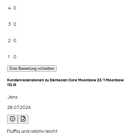
4
0
3
0
2
0
1
0
Eine Bewertung schreiben
Kundenrezensionen zu Demecan Core Moonbow 23/1 Moonbow
112 IX
Jens
28.07.2026
Fluffig und relativ leicht