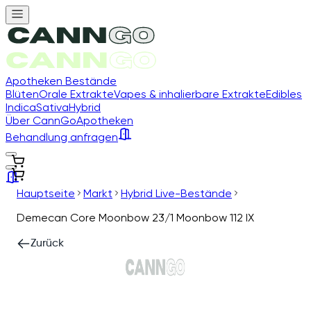
Apotheken Bestände
Blüten
Orale Extrakte
Vapes & inhalierbare Extrakte
Edibles
Indica
Sativa
Hybrid
Über CannGo
Apotheken
Behandlung anfragen
Hauptseite
Markt
Hybrid Live-Bestände
Demecan Core Moonbow 23/1 Moonbow 112 IX
Zurück