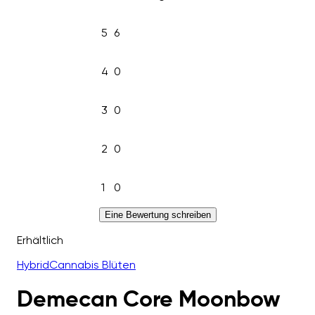
5
6
4
0
3
0
2
0
1
0
Eine Bewertung schreiben
Erhältlich
Hybrid
Cannabis Blüten
Demecan Core Moonbow