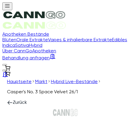
Apotheken Bestände
Blüten
Orale Extrakte
Vapes & inhalierbare Extrakte
Edibles
Indica
Sativa
Hybrid
Über CannGo
Apotheken
Behandlung anfragen
Hauptseite
Markt
Hybrid Live-Bestände
Casper's No. 3 Space Velvet 26/1
Zurück