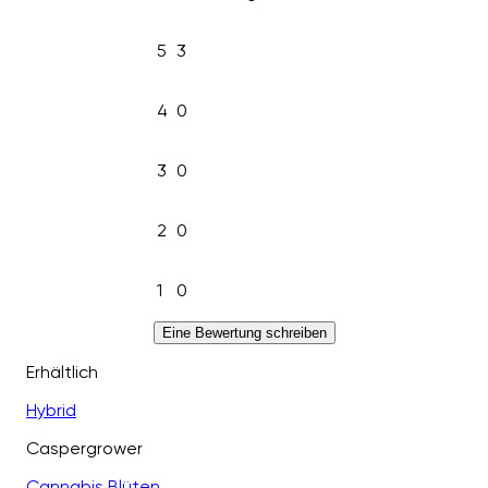
5
3
4
0
3
0
2
0
1
0
Eine Bewertung schreiben
Erhältlich
Hybrid
Caspergrower
Cannabis Blüten