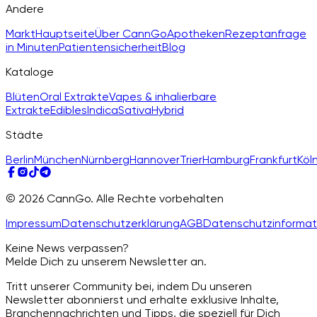
Andere
Markt
Hauptseite
Über CannGo
Apotheken
Rezeptanfrage
in Minuten
Patientensicherheit
Blog
Kataloge
Blüten
Oral Extrakte
Vapes & inhalierbare
Extrakte
Edibles
Indica
Sativa
Hybrid
Städte
Berlin
München
Nürnberg
Hannover
Trier
Hamburg
Frankfurt
Köl
© 2026 CannGo. Alle Rechte vorbehalten
Impressum
Datenschutzerklärung
AGB
Datenschutzinformat
Keine News verpassen?
Melde Dich zu unserem Newsletter an.
Tritt unserer Community bei, indem Du unseren
Newsletter abonnierst und erhalte exklusive Inhalte,
Branchennachrichten und Tipps, die speziell für Dich