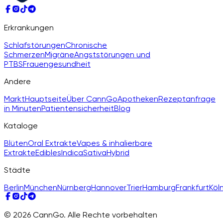
Erkrankungen
Schlafstörungen
Chronische
Schmerzen
Migräne
Angststörungen und
PTBS
Frauengesundheit
Andere
Markt
Hauptseite
Über CannGo
Apotheken
Rezeptanfrage
in Minuten
Patientensicherheit
Blog
Kataloge
Blüten
Oral Extrakte
Vapes & inhalierbare
Extrakte
Edibles
Indica
Sativa
Hybrid
Städte
Berlin
München
Nürnberg
Hannover
Trier
Hamburg
Frankfurt
Köl
© 2026 CannGo. Alle Rechte vorbehalten