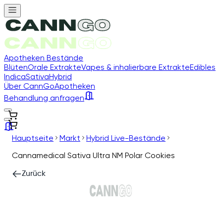
Apotheken Bestände
Blüten
Orale Extrakte
Vapes & inhalierbare Extrakte
Edibles
Indica
Sativa
Hybrid
Über CannGo
Apotheken
Behandlung anfragen
Hauptseite
Markt
Hybrid Live-Bestände
Cannamedical Sativa Ultra NM Polar Cookies
Zurück