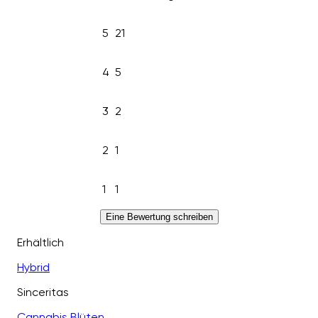
5
21
4
5
3
2
2
1
1
1
Eine Bewertung schreiben
Erhältlich
Hybrid
Sinceritas
Cannabis Blüten