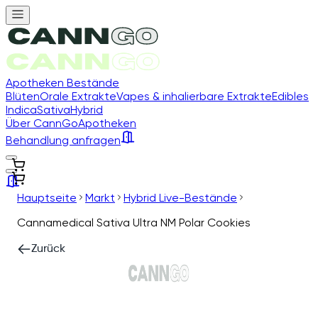
Apotheken Bestände
Blüten
Orale Extrakte
Vapes & inhalierbare Extrakte
Edibles
Indica
Sativa
Hybrid
Über CannGo
Apotheken
Behandlung anfragen
Hauptseite
Markt
Hybrid Live-Bestände
Cannamedical Sativa Ultra NM Polar Cookies
Zurück