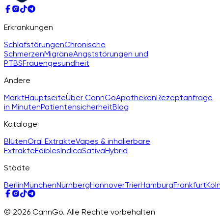
Erkrankungen
Schlafstörungen
Chronische
Schmerzen
Migräne
Angststörungen und
PTBS
Frauengesundheit
Andere
Markt
Hauptseite
Über CannGo
Apotheken
Rezeptanfrage
in Minuten
Patientensicherheit
Blog
Kataloge
Blüten
Oral Extrakte
Vapes & inhalierbare
Extrakte
Edibles
Indica
Sativa
Hybrid
Städte
Berlin
München
Nürnberg
Hannover
Trier
Hamburg
Frankfurt
Köl
© 2026 CannGo. Alle Rechte vorbehalten