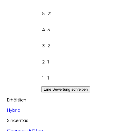
5
21
4
5
3
2
2
1
1
1
Eine Bewertung schreiben
Erhältlich
Hybrid
Sinceritas
Cannabis Blüten