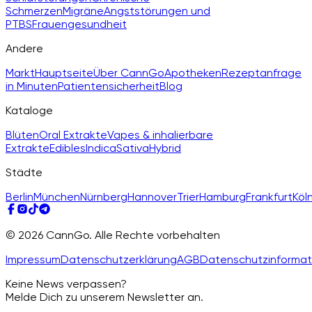
Schmerzen
Migräne
Angststörungen und
PTBS
Frauengesundheit
Andere
Markt
Hauptseite
Über CannGo
Apotheken
Rezeptanfrage
in Minuten
Patientensicherheit
Blog
Kataloge
Blüten
Oral Extrakte
Vapes & inhalierbare
Extrakte
Edibles
Indica
Sativa
Hybrid
Städte
Berlin
München
Nürnberg
Hannover
Trier
Hamburg
Frankfurt
Köl
© 2026 CannGo. Alle Rechte vorbehalten
Impressum
Datenschutzerklärung
AGB
Datenschutzinformat
Keine News verpassen?
Melde Dich zu unserem Newsletter an.