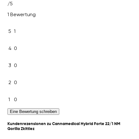
/5
1 Bewertung
5
1
4
0
3
0
2
0
1
0
Eine Bewertung schreiben
Kundenrezensionen zu Cannamedical Hybrid Forte 22/1 NM
Gorilla Zkittlez