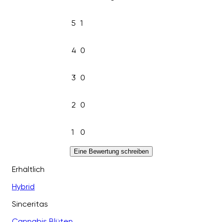
5
1
4
0
3
0
2
0
1
0
Eine Bewertung schreiben
Erhältlich
Hybrid
Sinceritas
Cannabis Blüten