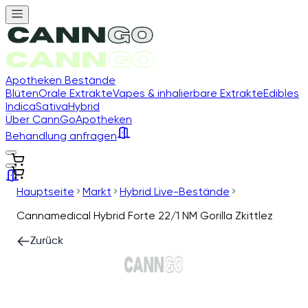
Apotheken Bestände
Blüten
Orale Extrakte
Vapes & inhalierbare Extrakte
Edibles
Indica
Sativa
Hybrid
Über CannGo
Apotheken
Behandlung anfragen
Hauptseite
Markt
Hybrid Live-Bestände
Cannamedical Hybrid Forte 22/1 NM Gorilla Zkittlez
Zurück