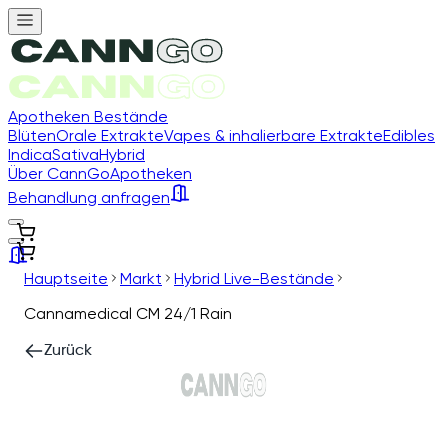
Apotheken Bestände
Blüten
Orale Extrakte
Vapes & inhalierbare Extrakte
Edibles
Indica
Sativa
Hybrid
Über CannGo
Apotheken
Behandlung anfragen
Hauptseite
Markt
Hybrid Live-Bestände
Cannamedical CM 24/1 Rain
Zurück