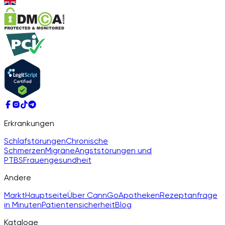
Erkrankungen
Schlafstörungen
Chronische
Schmerzen
Migräne
Angststörungen und
PTBS
Frauengesundheit
Andere
Markt
Hauptseite
Über CannGo
Apotheken
Rezeptanfrage
in Minuten
Patientensicherheit
Blog
Kataloge