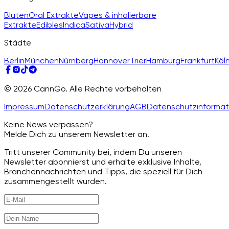
Blüten
Oral Extrakte
Vapes & inhalierbare
Extrakte
Edibles
Indica
Sativa
Hybrid
Städte
Berlin
München
Nürnberg
Hannover
Trier
Hamburg
Frankfurt
Köl
© 2026 CannGo. Alle Rechte vorbehalten
Impressum
Datenschutzerklärung
AGB
Datenschutzinformat
Keine News verpassen?
Melde Dich zu unserem Newsletter an.
Tritt unserer Community bei, indem Du unseren
Newsletter abonnierst und erhalte exklusive Inhalte,
Branchennachrichten und Tipps, die speziell für Dich
zusammengestellt wurden.