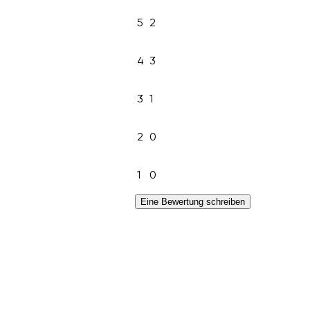
5
2
4
3
3
1
2
0
1
0
Eine Bewertung schreiben