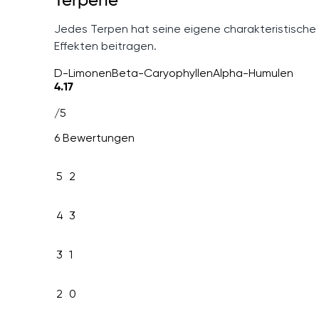
Terpene
Jedes Terpen hat seine eigene charakteristische
Effekten beitragen.
D-Limonen
Beta-Caryophyllen
Alpha-Humulen
4.17
/5
6 Bewertungen
5
2
4
3
3
1
2
0