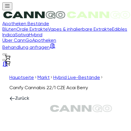
Apotheken Bestände
Blüten
Orale Extrakte
Vapes & inhalierbare Extrakte
Edibles
Indica
Sativa
Hybrid
Über CannGo
Apotheken
Behandlung anfragen
Hauptseite
Markt
Hybrid Live-Bestände
Canify Cannabis 22/1 CZE Acai Berry
Zurück