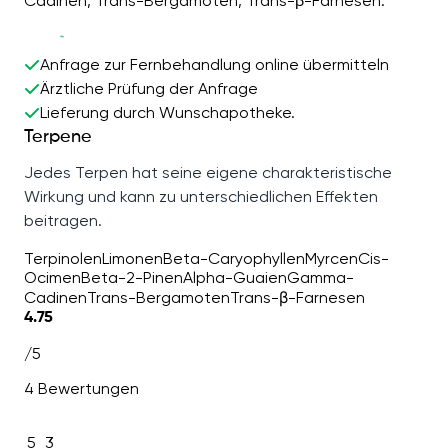
Cadinen, Trans-Bergamoten, Trans-β-Farnesen.
Anfrage zur Fernbehandlung online übermitteln
Ärztliche Prüfung der Anfrage
Lieferung durch Wunschapotheke.
Terpene
Jedes Terpen hat seine eigene charakteristische
Wirkung und kann zu unterschiedlichen Effekten
beitragen.
Terpinolen
Limonen
Beta-Caryophyllen
Myrcen
Cis-
Ocimen
Beta-2-Pinen
Alpha-Guaien
Gamma-
Cadinen
Trans-Bergamoten
Trans-β-Farnesen
4.75
/5
4 Bewertungen
5
3