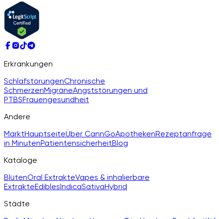
Erkrankungen
Schlafstörungen
Chronische
Schmerzen
Migräne
Angststörungen und
PTBS
Frauengesundheit
Andere
Markt
Hauptseite
Über CannGo
Apotheken
Rezeptanfrage
in Minuten
Patientensicherheit
Blog
Kataloge
Blüten
Oral Extrakte
Vapes & inhalierbare
Extrakte
Edibles
Indica
Sativa
Hybrid
Städte