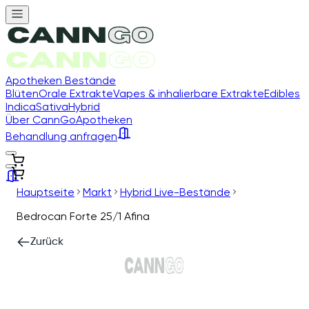
Apotheken Bestände
Blüten
Orale Extrakte
Vapes & inhalierbare Extrakte
Edibles
Indica
Sativa
Hybrid
Über CannGo
Apotheken
Behandlung anfragen
Hauptseite
Markt
Hybrid Live-Bestände
Bedrocan Forte 25/1 Afina
Zurück