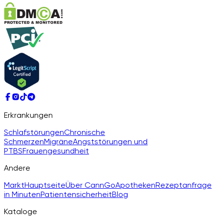
Erkrankungen
Schlafstörungen
Chronische
Schmerzen
Migräne
Angststörungen und
PTBS
Frauengesundheit
Andere
Markt
Hauptseite
Über CannGo
Apotheken
Rezeptanfrage
in Minuten
Patientensicherheit
Blog
Kataloge