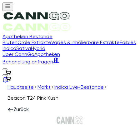
Apotheken Bestände
Blüten
Orale Extrakte
Vapes & inhalierbare Extrakte
Edibles
Indica
Sativa
Hybrid
Über CannGo
Apotheken
Behandlung anfragen
Hauptseite
Markt
Indica Live-Bestände
Beacon T24 Pink Kush
Zurück