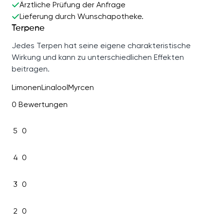
Ärztliche Prüfung der Anfrage
Lieferung durch Wunschapotheke.
Terpene
Jedes Terpen hat seine eigene charakteristische
Wirkung und kann zu unterschiedlichen Effekten
beitragen.
Limonen
Linalool
Myrcen
0 Bewertungen
5
0
4
0
3
0
2
0