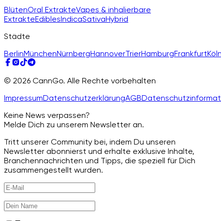
Blüten
Oral Extrakte
Vapes & inhalierbare
Extrakte
Edibles
Indica
Sativa
Hybrid
Städte
Berlin
München
Nürnberg
Hannover
Trier
Hamburg
Frankfurt
Köl
© 2026 CannGo. Alle Rechte vorbehalten
Impressum
Datenschutzerklärung
AGB
Datenschutzinformat
Keine News verpassen?
Melde Dich zu unserem Newsletter an.
Tritt unserer Community bei, indem Du unseren
Newsletter abonnierst und erhalte exklusive Inhalte,
Branchennachrichten und Tipps, die speziell für Dich
zusammengestellt wurden.