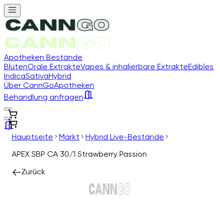
Apotheken Bestände
Blüten
Orale Extrakte
Vapes & inhalierbare Extrakte
Edibles
Indica
Sativa
Hybrid
Über CannGo
Apotheken
Behandlung anfragen
Hauptseite
Markt
Hybrid Live-Bestände
APEX SBP CA 30/1 Strawberry Passion
Zurück