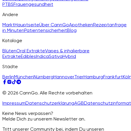
PTBS
Frauengesundheit
Andere
Markt
Hauptseite
Über CannGo
Apotheken
Rezeptanfrage
in Minuten
Patientensicherheit
Blog
Kataloge
Blüten
Oral Extrakte
Vapes & inhalierbare
Extrakte
Edibles
Indica
Sativa
Hybrid
Städte
Berlin
München
Nürnberg
Hannover
Trier
Hamburg
Frankfurt
Köl
© 2026 CannGo. Alle Rechte vorbehalten
Impressum
Datenschutzerklärung
AGB
Datenschutzinformat
Keine News verpassen?
Melde Dich zu unserem Newsletter an.
Tritt unserer Community bei, indem Du unseren