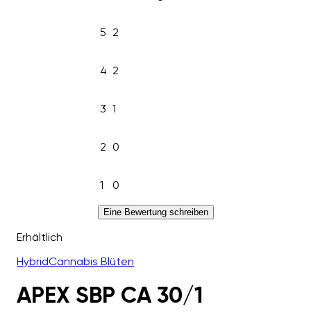
5
2
4
2
3
1
2
0
1
0
Eine Bewertung schreiben
Erhältlich
Hybrid
Cannabis Blüten
APEX SBP CA 30/1