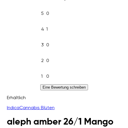
5
0
4
1
3
0
2
0
1
0
Eine Bewertung schreiben
Erhältlich
Indica
Cannabis Blüten
aleph amber 26/1 Mango