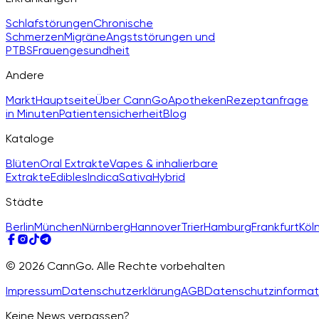
Schlafstörungen
Chronische
Schmerzen
Migräne
Angststörungen und
PTBS
Frauengesundheit
Andere
Markt
Hauptseite
Über CannGo
Apotheken
Rezeptanfrage
in Minuten
Patientensicherheit
Blog
Kataloge
Blüten
Oral Extrakte
Vapes & inhalierbare
Extrakte
Edibles
Indica
Sativa
Hybrid
Städte
Berlin
München
Nürnberg
Hannover
Trier
Hamburg
Frankfurt
Köl
© 2026 CannGo. Alle Rechte vorbehalten
Impressum
Datenschutzerklärung
AGB
Datenschutzinformat
Keine News verpassen?