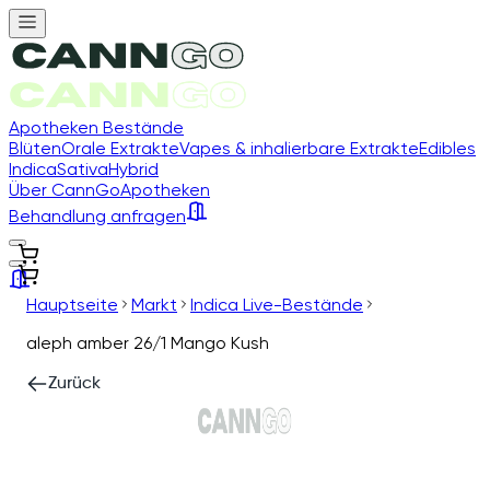
Apotheken Bestände
Blüten
Orale Extrakte
Vapes & inhalierbare Extrakte
Edibles
Indica
Sativa
Hybrid
Über CannGo
Apotheken
Behandlung anfragen
Hauptseite
Markt
Indica Live-Bestände
aleph amber 26/1 Mango Kush
Zurück