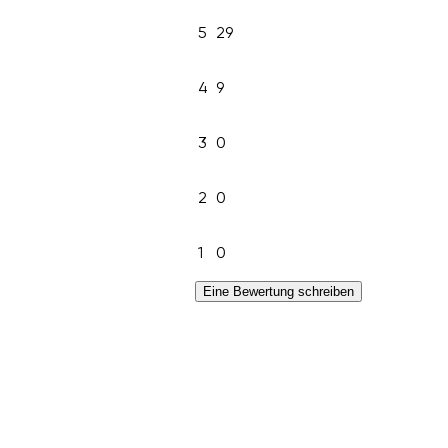
5
29
4
9
3
0
2
0
1
0
Eine Bewertung schreiben