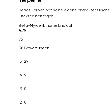
Terpene
Jedes Terpen hat seine eigene charakteristische
Effekten beitragen.
Beta-Myrcen
Limonen
Linalool
4.76
/5
38 Bewertungen
5
29
4
9
3
0
2
0