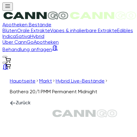
Apotheken Bestände
Blüten
Orale Extrakte
Vapes & inhalierbare Extrakte
Edibles
Indica
Sativa
Hybrid
Über CannGo
Apotheken
Behandlung anfragen
Hauptseite
Markt
Hybrid Live-Bestände
Bathera 20/1 PMM Permanent Midnight
Zurück