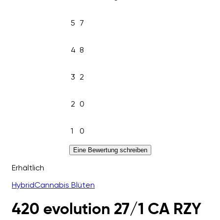
5
7
4
8
3
2
2
0
1
0
Eine Bewertung schreiben
Erhältlich
Hybrid
Cannabis Blüten
420 evolution 27/1 CA RZY