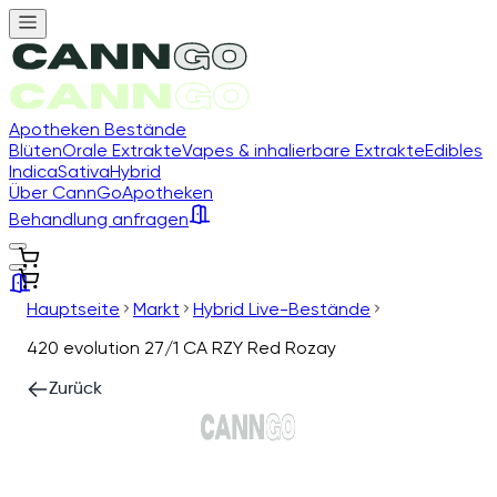
Apotheken Bestände
Blüten
Orale Extrakte
Vapes & inhalierbare Extrakte
Edibles
Indica
Sativa
Hybrid
Über CannGo
Apotheken
Behandlung anfragen
Hauptseite
Markt
Hybrid Live-Bestände
420 evolution 27/1 CA RZY Red Rozay
Zurück