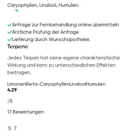
Caryophyllen, Linalool, Humulen.
Anfrage zur Fernbehandlung online übermitteln
Ärztliche Prüfung der Anfrage
Lieferung durch Wunschapotheke.
Terpene
Jedes Terpen hat seine eigene charakteristische
Wirkung und kann zu unterschiedlichen Effekten
beitragen.
Limonen
Beta-Caryophyllen
Linalool
Humulen
4.29
/5
17 Bewertungen
5
7