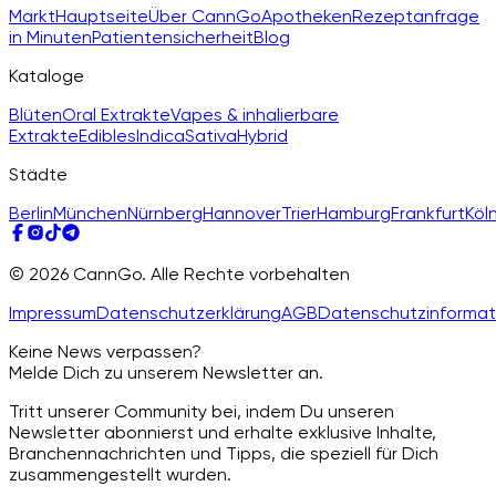
Markt
Hauptseite
Über CannGo
Apotheken
Rezeptanfrage
in Minuten
Patientensicherheit
Blog
Kataloge
Blüten
Oral Extrakte
Vapes & inhalierbare
Extrakte
Edibles
Indica
Sativa
Hybrid
Städte
Berlin
München
Nürnberg
Hannover
Trier
Hamburg
Frankfurt
Köl
© 2026 CannGo. Alle Rechte vorbehalten
Impressum
Datenschutzerklärung
AGB
Datenschutzinformat
Keine News verpassen?
Melde Dich zu unserem Newsletter an.
Tritt unserer Community bei, indem Du unseren
Newsletter abonnierst und erhalte exklusive Inhalte,
Branchennachrichten und Tipps, die speziell für Dich
zusammengestellt wurden.