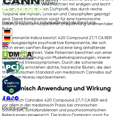
intensive Noten von Waldfrüchten mit erdigen und leicht
würzigen Akzenten – ein Duftprofil, das durch reiche
Terpene wie Myrcen, Limonen und Caryophyllen geprägt
wird. Diese Kombination sorgt für eine harmonische
Deine Plattform für individuelle digitale Beratung.
Balance zwischen körperlicher Entspannung und mentaler
Ruhe.
Als dominante Indica besitzt 420 Compound 27/1 CA BER
eine ausgeprägte psychoaktive Komponente, die sich
durch einen sanften Beginn und eine lang anhaltende
Wirkung auszeichnet. Viele Patienten berichten von einer
deutlichen Minderung von Muskelverspannungen, innerer
Unruhe und Stresssymptomen. Durch die schonende
Kultivierung entstehen dichte, harzreiche Blüten, die den
therapeutischen Standard von medizinisch Cannabis auf
höchstem Niveau repräsentieren.
Medizinisch Anwendung und Wirkung
Medizinisch Cannabis 420 Compound 27/1 CA BER wird
vor allem in der medizinisch Praxis bei chronischen
Erkrankungen
Schmerzen, Schlafproblemen und psychosomatischen
Belastungen eingesetzt. Die Indica-Dominanz sorgt für