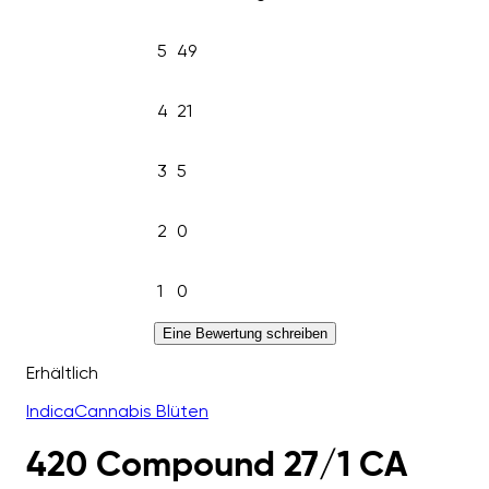
5
49
4
21
3
5
2
0
1
0
Eine Bewertung schreiben
Erhältlich
Indica
Cannabis Blüten
420 Compound 27/1 CA