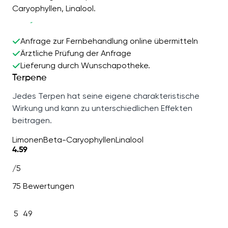
Caryophyllen, Linalool.
Anfrage zur Fernbehandlung online übermitteln
Ärztliche Prüfung der Anfrage
Lieferung durch Wunschapotheke.
Terpene
Jedes Terpen hat seine eigene charakteristische
Wirkung und kann zu unterschiedlichen Effekten
beitragen.
Limonen
Beta-Caryophyllen
Linalool
4.59
/5
75 Bewertungen
5
49