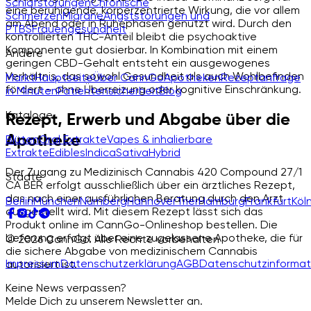
Schlafstörungen
Chronische
eine beruhigende, körperzentrierte Wirkung, die vor allem
Schmerzen
Migräne
Angststörungen und
am Abend oder in Ruhephasen genutzt wird. Durch den
PTBS
Frauengesundheit
kontrollierten THC-Anteil bleibt die psychoaktive
Komponente gut dosierbar. In Kombination mit einem
Andere
geringen CBD-Gehalt entsteht ein ausgewogenes
Verhältnis, das sowohl Gesundheit als auch Wohlbefinden
Markt
Hauptseite
Über CannGo
Apotheken
Rezeptanfrage
fördert – ohne Überreizung oder kognitive Einschränkung.
in Minuten
Patientensicherheit
Blog
Kataloge
Rezept, Erwerb und Abgabe über die
Apotheke
Blüten
Oral Extrakte
Vapes & inhalierbare
Extrakte
Edibles
Indica
Sativa
Hybrid
Der Zugang zu Medizinisch Cannabis 420 Compound 27/1
Städte
CA BER erfolgt ausschließlich über ein ärztliches Rezept,
das nach einer ausführlichen Beratung durch den Arzt
Berlin
München
Nürnberg
Hannover
Trier
Hamburg
Frankfurt
Köl
ausgestellt wird. Mit diesem Rezept lässt sich das
Produkt online im CannGo-Onlineshop bestellen. Die
Lieferung erfolgt über eine zugelassene Apotheke, die für
© 2026 CannGo. Alle Rechte vorbehalten
die sichere Abgabe von medizinischem Cannabis
Impressum
Datenschutzerklärung
AGB
Datenschutzinformat
autorisiert ist.
Keine News verpassen?
Melde Dich zu unserem Newsletter an.