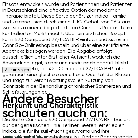
Einsatz entwickelt wurde und Patientinnen und Patienten
in Deutschland eine effektive Option der modernen
Therapie bietet. Diese Sorte gehört zur Indica-Familie
und zeichnet sich durch einen THC-Gehalt von 26 % aus,
was sie zu einem der potenteren Cannabis Präparate im
kontrollierten Markt macht. Über ein ärztliches Rezept
kann 420 Compound 27/1 CA BER einfach und sicher im
CannGo-Onlineshop bestellt und über eine zertifizierte
Apotheke bezogen werden. Die Abgabe erfolgt
ausschließlich unter ärztlicher Aufsicht, wodurch die
Anwendung legal, sicher und medizinisch geprüft bleibt.
Jede Apotheke, die 420 Compound 27/1 CA BER führt,
Alle anzeigen
garantiert eine gleichbleibend hohe Qualität der Blüten
und trägt zur verantwortungsvollen Nutzung von
Cannabis in der Behandlung chronischer Schmerzen und
Schlafstörungen bei.
Andere Besucher
Herkunft und Charakteristik
schauten auch an:
Die Sorte Cannabis 420 Compound 27/1 CA BER basiert
auf der genetischen Linie Berliner Beeren, einer edlen
Indica, die für ihr süß-fruchtiges Aroma und ihre
tiefgreifende Wirkung bekannt ist. Berliner Beeren vereint