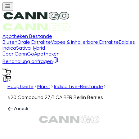
Apotheken Bestände
Blüten
Orale Extrakte
Vapes & inhalierbare Extrakte
Edibles
Indica
Sativa
Hybrid
Über CannGo
Apotheken
Behandlung anfragen
Hauptseite
Markt
Indica Live-Bestände
420 Compound 27/1 CA BER Berlin Berries
Zurück