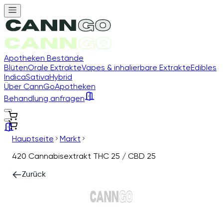
Apotheken Bestände
Blüten
Orale Extrakte
Vapes & inhalierbare Extrakte
Edibles
Indica
Sativa
Hybrid
Über CannGo
Apotheken
Behandlung anfragen
Hauptseite
Markt
420 Cannabisextrakt THC 25 / CBD 25
Zurück