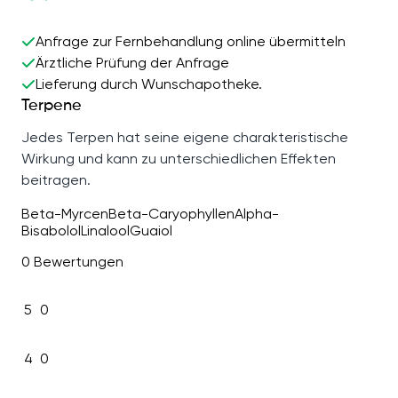
Anfrage zur Fernbehandlung online übermitteln
Ärztliche Prüfung der Anfrage
Lieferung durch Wunschapotheke.
Terpene
Jedes Terpen hat seine eigene charakteristische
Wirkung und kann zu unterschiedlichen Effekten
beitragen.
Beta-Myrcen
Beta-Caryophyllen
Alpha-
Bisabolol
Linalool
Guaiol
0 Bewertungen
5
0
4
0