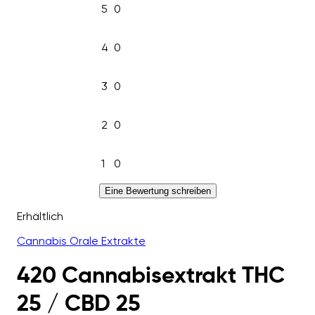
5
0
4
0
3
0
2
0
1
0
Eine Bewertung schreiben
Erhältlich
Cannabis Orale Extrakte
420 Cannabisextrakt THC
25 / CBD 25