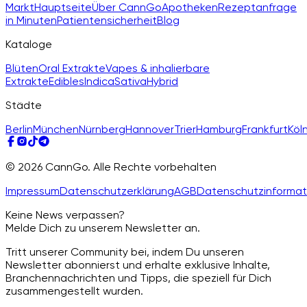
Markt
Hauptseite
Über CannGo
Apotheken
Rezeptanfrage
in Minuten
Patientensicherheit
Blog
Kataloge
Blüten
Oral Extrakte
Vapes & inhalierbare
Extrakte
Edibles
Indica
Sativa
Hybrid
Städte
Berlin
München
Nürnberg
Hannover
Trier
Hamburg
Frankfurt
Köl
© 2026 CannGo. Alle Rechte vorbehalten
Impressum
Datenschutzerklärung
AGB
Datenschutzinformat
Keine News verpassen?
Melde Dich zu unserem Newsletter an.
Tritt unserer Community bei, indem Du unseren
Newsletter abonnierst und erhalte exklusive Inhalte,
Branchennachrichten und Tipps, die speziell für Dich
zusammengestellt wurden.