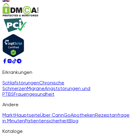
Erkrankungen
Schlafstörungen
Chronische
Schmerzen
Migräne
Angststörungen und
PTBS
Frauengesundheit
Andere
Markt
Hauptseite
Über CannGo
Apotheken
Rezeptanfrage
in Minuten
Patientensicherheit
Blog
Kataloge