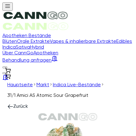
Apotheken Bestände
Blüten
Orale Extrakte
Vapes & inhalierbare Extrakte
Edibles
Indica
Sativa
Hybrid
Über CannGo
Apotheken
Behandlung anfragen
Hauptseite
Markt
Indica Live-Bestände
31/1 Amici AS Atomic Sour Grapefruit
Zurück