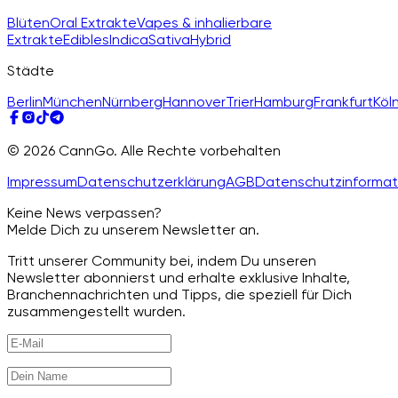
Blüten
Oral Extrakte
Vapes & inhalierbare
Extrakte
Edibles
Indica
Sativa
Hybrid
Städte
Berlin
München
Nürnberg
Hannover
Trier
Hamburg
Frankfurt
Köl
© 2026 CannGo. Alle Rechte vorbehalten
Impressum
Datenschutzerklärung
AGB
Datenschutzinformat
Keine News verpassen?
Melde Dich zu unserem Newsletter an.
Tritt unserer Community bei, indem Du unseren
Newsletter abonnierst und erhalte exklusive Inhalte,
Branchennachrichten und Tipps, die speziell für Dich
zusammengestellt wurden.