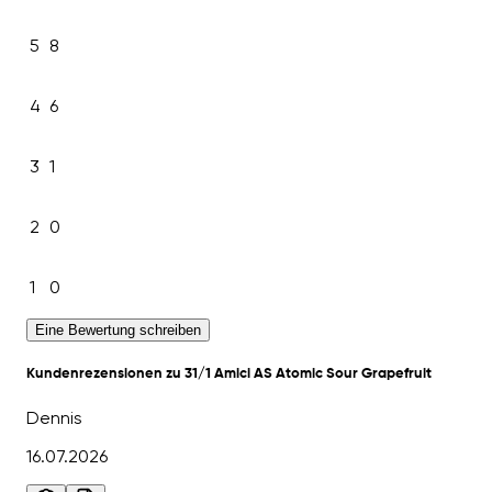
5
8
4
6
3
1
2
0
1
0
Eine Bewertung schreiben
Kundenrezensionen zu 31/1 Amici AS Atomic Sour Grapefruit
Dennis
16.07.2026