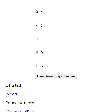
5
8
4
6
3
1
2
0
1
0
Eine Bewertung schreiben
Erhältlich
Indica
Peace Naturals
Cannabis Blüten