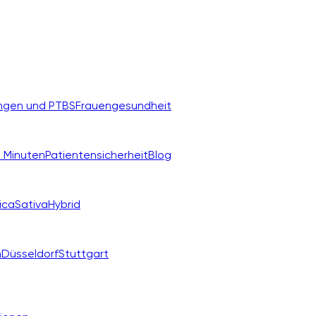
ngen und PTBS
Frauengesundheit
 Minuten
Patientensicherheit
Blog
ica
Sativa
Hybrid
n
Düsseldorf
Stuttgart