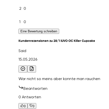
2
0
1
0
Eine Bewertung schreiben
Kundenrezensionen zu 28/1 IUVO OC Killer Cupcake
Said
15.05.2026
War nicht so meins aber konnte man rauchen
Beantworten
0 Antworten
0
0