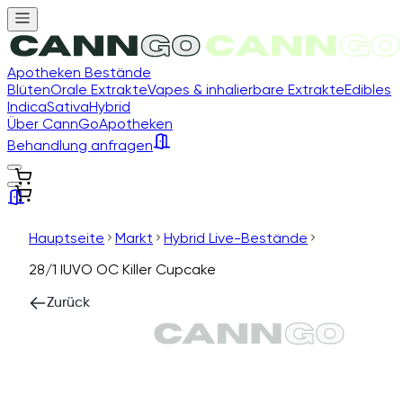
Apotheken Bestände
Blüten
Orale Extrakte
Vapes & inhalierbare Extrakte
Edibles
Indica
Sativa
Hybrid
Über CannGo
Apotheken
Behandlung anfragen
Hauptseite
Markt
Hybrid Live-Bestände
28/1 IUVO OC Killer Cupcake
Zurück