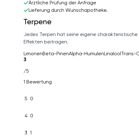
Ärztliche Prüfung der Anfrage
Lieferung durch Wunschapotheke.
Terpene
Jedes Terpen hat seine eigene charakteristische
Effekten beitragen.
Limonen
Beta-Pinen
Alpha-Humulen
Linalool
Trans-C
3
/5
1 Bewertung
5
0
4
0
3
1