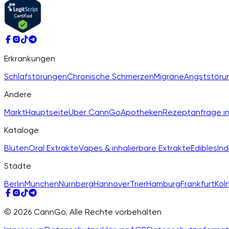
Erkrankungen
Schlafstörungen
Chronische Schmerzen
Migräne
Angststöru
Andere
Markt
Hauptseite
Über CannGo
Apotheken
Rezeptanfrage in
Kataloge
Blüten
Oral Extrakte
Vapes & inhalierbare Extrakte
Edibles
Ind
Städte
Berlin
München
Nürnberg
Hannover
Trier
Hamburg
Frankfurt
Köl
© 2026 CannGo. Alle Rechte vorbehalten