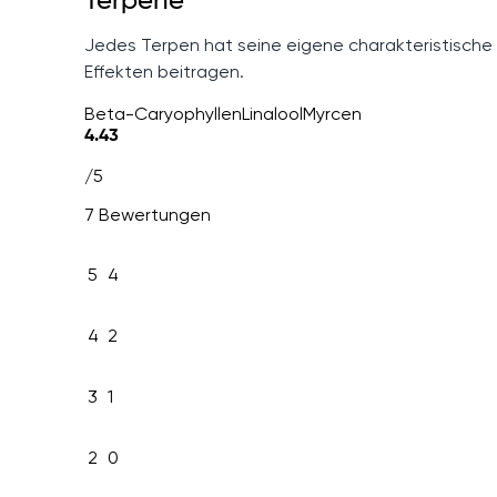
Terpene
Jedes Terpen hat seine eigene charakteristische
Effekten beitragen.
Beta-Caryophyllen
Linalool
Myrcen
4.43
/5
7 Bewertungen
5
4
4
2
3
1
2
0