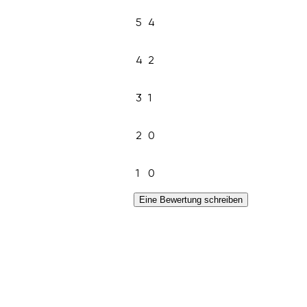
5
4
4
2
3
1
2
0
1
0
Eine Bewertung schreiben