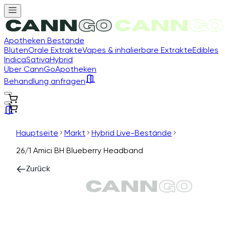
Apotheken Bestände
Blüten
Orale Extrakte
Vapes & inhalierbare Extrakte
Edibles
Indica
Sativa
Hybrid
Über CannGo
Apotheken
Behandlung anfragen
Hauptseite
Markt
Hybrid Live-Bestände
26/1 Amici BH Blueberry Headband
Zurück