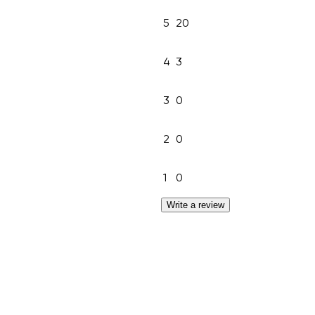
5
20
4
3
3
0
2
0
1
0
Write a review