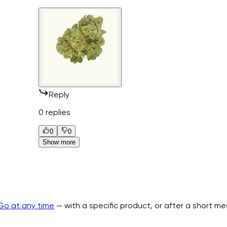
Reply
0 replies
0
0
Show more
Go at any time
— with a specific product, or after a short m